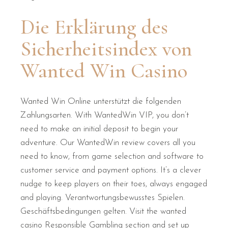
Die Erklärung des
Sicherheitsindex von
Wanted Win Casino
Wanted Win Online unterstützt die folgenden
Zahlungsarten. With WantedWin VIP, you don’t
need to make an initial deposit to begin your
adventure. Our WantedWin review covers all you
need to know, from game selection and software to
customer service and payment options. It’s a clever
nudge to keep players on their toes, always engaged
and playing. Verantwortungsbewusstes Spielen.
Geschäftsbedingungen gelten. Visit the wanted
casino Responsible Gambling section and set up