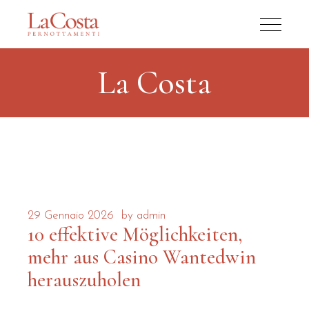
La Costa
29 Gennaio 2026
by
admin
10 effektive Möglichkeiten,
mehr aus Casino Wantedwin
herauszuholen