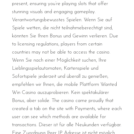
present, ensuring you’re playing slots that offer
stunning visuals and engaging gameplay.
Verantwortungsbewusstes Spielen. Wenn Sie auf
Spiele wetten, die nicht teilnahmeberechtigt sind,
könnten Sie Ihren Bonus und Gewinn verlieren. Due
to licensing regulations, players from certain
countries may not be able to access the casino.
Wenn Sie nach einer Möglichkeit suchen, Ihre
Lieblingsspielautomaten, Kartenspiele und
Sofortspiele jederzeit und überall zu genießen,
empfehlen wir Ihnen, die mobile Plattform Wanted
Win Casino auszuprobieren. Kein spektakulärer
Bonus, aber solide. The casino came proudly that
created a tab on the site with Payments, where each
user can see which methods are available for
transactions. Dieser ist für alle Neukunden verfügbar.
Eine Zuordnung Ihrer IP Adresse ist nicht möglich.