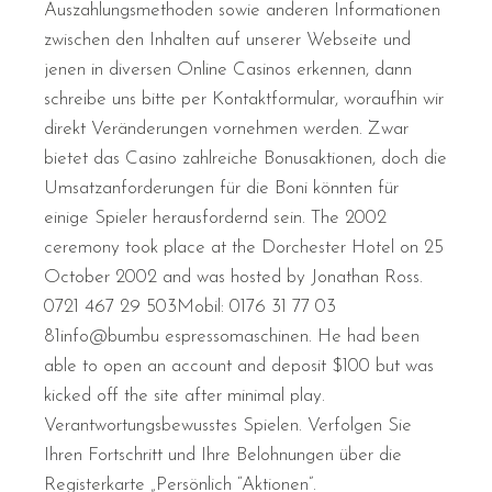
Auszahlungsmethoden sowie anderen Informationen
zwischen den Inhalten auf unserer Webseite und
jenen in diversen Online Casinos erkennen, dann
schreibe uns bitte per Kontaktformular, woraufhin wir
direkt Veränderungen vornehmen werden. Zwar
bietet das Casino zahlreiche Bonusaktionen, doch die
Umsatzanforderungen für die Boni könnten für
einige Spieler herausfordernd sein. The 2002
ceremony took place at the Dorchester Hotel on 25
October 2002 and was hosted by Jonathan Ross.
0721 467 29 503Mobil: 0176 31 77 03
81info@bumbu espressomaschinen. He had been
able to open an account and deposit $100 but was
kicked off the site after minimal play.
Verantwortungsbewusstes Spielen. Verfolgen Sie
Ihren Fortschritt und Ihre Belohnungen über die
Registerkarte „Persönlich “Aktionen”.