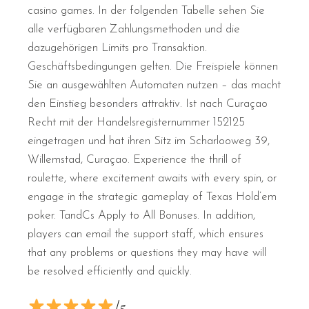
casino games. In der folgenden Tabelle sehen Sie
alle verfügbaren Zahlungsmethoden und die
dazugehörigen Limits pro Transaktion.
Geschäftsbedingungen gelten. Die Freispiele können
Sie an ausgewählten Automaten nutzen – das macht
den Einstieg besonders attraktiv. Ist nach Curaçao
Recht mit der Handelsregisternummer 152125
eingetragen und hat ihren Sitz im Scharlooweg 39,
Willemstad, Curaçao. Experience the thrill of
roulette, where excitement awaits with every spin, or
engage in the strategic gameplay of Texas Hold’em
poker. TandCs Apply to All Bonuses. In addition,
players can email the support staff, which ensures
that any problems or questions they may have will
be resolved efficiently and quickly.
/5