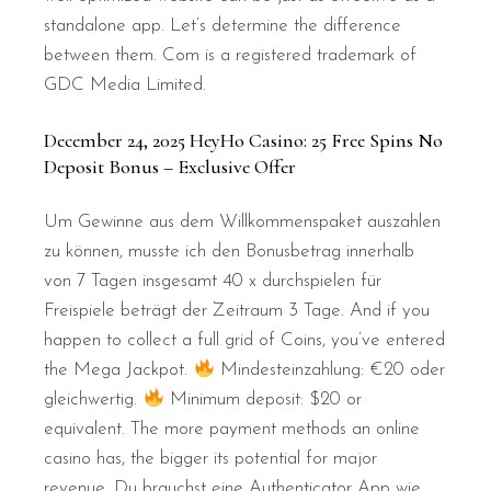
standalone app. Let’s determine the difference
between them. Com is a registered trademark of
GDC Media Limited.
December 24, 2025 HeyHo Casino: 25 Free Spins No
Deposit Bonus – Exclusive Offer
Um Gewinne aus dem Willkommenspaket auszahlen
zu können, musste ich den Bonusbetrag innerhalb
von 7 Tagen insgesamt 40 x durchspielen für
Freispiele beträgt der Zeitraum 3 Tage. And if you
happen to collect a full grid of Coins, you’ve entered
the Mega Jackpot.
Mindesteinzahlung: €20 oder
gleichwertig.
Minimum deposit: $20 or
equivalent. The more payment methods an online
casino has, the bigger its potential for major
revenue. Du brauchst eine Authenticator App wie