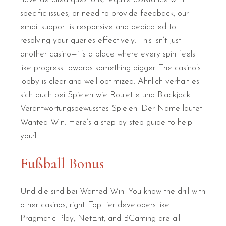
specific issues, or need to provide feedback, our
email support is responsive and dedicated to
resolving your queries effectively. This isn’t just
another casino—it’s a place where every spin feels
like progress towards something bigger. The casino’s
lobby is clear and well optimized. Ähnlich verhält es
sich auch bei Spielen wie Roulette und Blackjack.
Verantwortungsbewusstes Spielen. Der Name lautet
Wanted Win. Here’s a step by step guide to help
you:1.
Fußball Bonus
Und die sind bei Wanted Win. You know the drill with
other casinos, right. Top tier developers like
Pragmatic Play, NetEnt, and BGaming are all