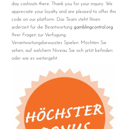
day cashouts there. Thank you for your inquiry. We
appreciate your loyalty and are pleased to offer this
code on our platform. Das Team steht Ihnen
jederzeit für die Beantwortung
gamblingcontrol.org
Ihrer Fragen zur Verfügung.
Verantwortungsbewusstes Spielen. Möchten Sie
sehen, auf welchem Niveau Sie sich jetzt befinden
oder wie es weitergeht.