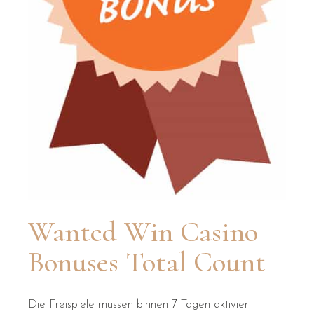
Wanted Win Casino
Bonuses Total Count
Die Freispiele müssen binnen 7 Tagen aktiviert