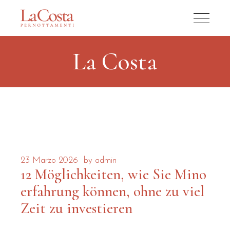
La Costa
23 Marzo 2026
by
admin
12 Möglichkeiten, wie Sie Mino
erfahrung können, ohne zu viel
Zeit zu investieren