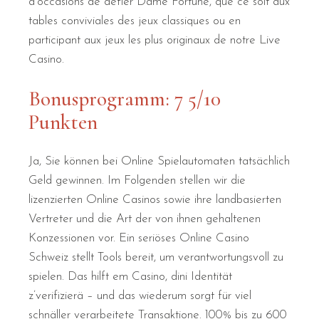
d’occasions de défier Dame Fortune, que ce soit aux
tables conviviales des jeux classiques ou en
participant aux jeux les plus originaux de notre Live
Casino.
Bonusprogramm: 7 5/10
Punkten
Ja, Sie können bei Online Spielautomaten tatsächlich
Geld gewinnen. Im Folgenden stellen wir die
lizenzierten Online Casinos sowie ihre landbasierten
Vertreter und die Art der von ihnen gehaltenen
Konzessionen vor. Ein seriöses Online Casino
Schweiz stellt Tools bereit, um verantwortungsvoll zu
spielen. Das hilft em Casino, dini Identität
z’verifizierä – und das wiederum sorgt für viel
schnäller verarbeitete Transaktione. 100% bis zu 600