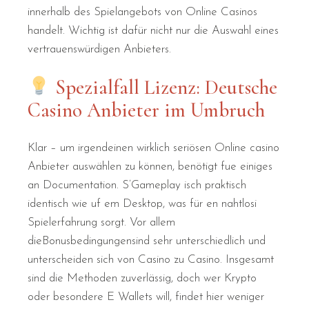
innerhalb des Spielangebots von Online Casinos
handelt. Wichtig ist dafür nicht nur die Auswahl eines
vertrauenswürdigen Anbieters.
Spezialfall Lizenz: Deutsche
Casino Anbieter im Umbruch
Klar – um irgendeinen wirklich seriösen Online casino
Anbieter auswählen zu können, benötigt fue einiges
an Documentation. S’Gameplay isch praktisch
identisch wie uf em Desktop, was für en nahtlosi
Spielerfahrung sorgt. Vor allem
dieBonusbedingungensind sehr unterschiedlich und
unterscheiden sich von Casino zu Casino. Insgesamt
sind die Methoden zuverlässig, doch wer Krypto
oder besondere E Wallets will, findet hier weniger