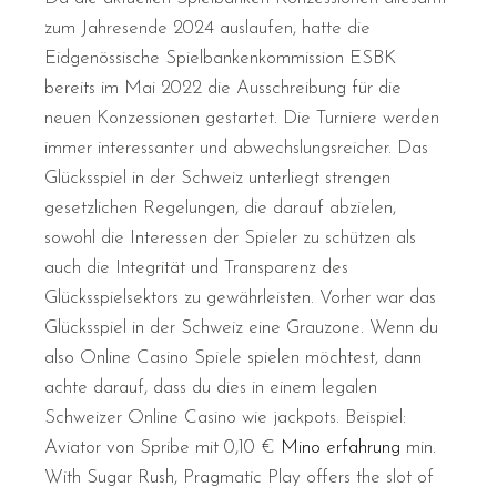
zum Jahresende 2024 auslaufen, hatte die
Eidgenössische Spielbankenkommission ESBK
bereits im Mai 2022 die Ausschreibung für die
neuen Konzessionen gestartet. Die Turniere werden
immer interessanter und abwechslungsreicher. Das
Glücksspiel in der Schweiz unterliegt strengen
gesetzlichen Regelungen, die darauf abzielen,
sowohl die Interessen der Spieler zu schützen als
auch die Integrität und Transparenz des
Glücksspielsektors zu gewährleisten. Vorher war das
Glücksspiel in der Schweiz eine Grauzone. Wenn du
also Online Casino Spiele spielen möchtest, dann
achte darauf, dass du dies in einem legalen
Schweizer Online Casino wie jackpots. Beispiel:
Aviator von Spribe mit 0,10 €
Mino erfahrung
min.
With Sugar Rush, Pragmatic Play offers the slot of