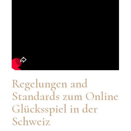
Regelungen and
Standards zum Online
Glücksspiel in der
Schweiz