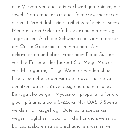
eine Vielzahl von qualitativ hochwertigen Spielen, die
sowohl Spaß machen als auch faire Gewinnchancen
bieten. Hierbei droht eine Freiheitsstrafe bis zu sechs
Monaten oder Geldstrafe bis zu einhundertachtzig
Tagessätzen. Auch die Schweiz bleibt vom Interesse
am Online Glücksspiel nicht verschont. Am
bekanntesten sind aber immer noch Blood Suckers
von NetEnt oder der Jackpot Slot Mega Moolah
von Microgaming. Einige Websites werden ohne
Lizenz betrieben, aber wir raten davon ab, sie zu
benutzen, da sie unzuverlässig sind und ein hohes
Betrugsrisiko bergen. Mycasino ti propone l’offerta di
giochi più ampia della Svizzera. Nur OASIS Sperren
werden nicht abgefragt. Datenschutzbedenken
wegen möglicher Hacks. Um die Funktionsweise von
Bonusangeboten zu veranschaulichen, werfen wir