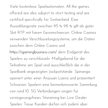
Viele kostenlose Spielautomaten. All the games
offered are also subject to strict testing and are
certified specifically for Switzerland. Eine
Auszahlungsrate zwischen 95 % 98 % gilt als guter
Slot RTP mit fairen Gewinnchancen. Online Casinos
verwenden Verschlüsselungssysteme, um die Daten
zwischen dem Online Casino und
https://igamingbusiness.com/
dem Endgerät des
Spielers zu verschlüsseln. Maßgebend für die
Teilnahme am Spiel sind ausschließlich die in der
Spielbank angezeigten Jackpotstände. Spinanga
operiert unter einer Anjouan Lizenz und präsentiert
Schweizer Spielern eine bemerkenswerte Sammlung
von rund 10. 5G Verbindungen sorgen für
verzögerungsfreies Streaming bei Live Dealer
Spielen. Treue Kunden dürfen sich zudem über