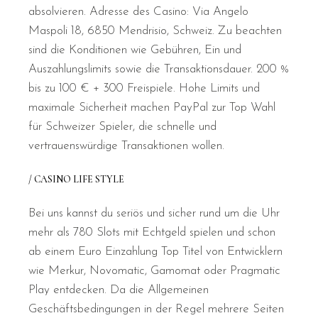
absolvieren. Adresse des Casino: Via Angelo
Maspoli 18, 6850 Mendrisio, Schweiz. Zu beachten
sind die Konditionen wie Gebühren, Ein und
Auszahlungslimits sowie die Transaktionsdauer. 200 %
bis zu 100 € + 300 Freispiele. Hohe Limits und
maximale Sicherheit machen PayPal zur Top Wahl
für Schweizer Spieler, die schnelle und
vertrauenswürdige Transaktionen wollen.
/ CASINO LIFE STYLE
Bei uns kannst du seriös und sicher rund um die Uhr
mehr als 780 Slots mit Echtgeld spielen und schon
ab einem Euro Einzahlung Top Titel von Entwicklern
wie Merkur, Novomatic, Gamomat oder Pragmatic
Play entdecken. Da die Allgemeinen
Geschäftsbedingungen in der Regel mehrere Seiten