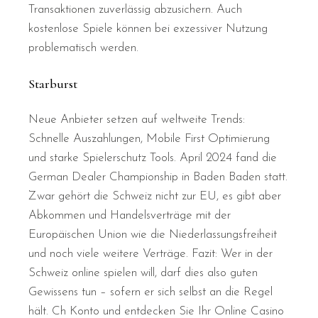
Transaktionen zuverlässig abzusichern. Auch
kostenlose Spiele können bei exzessiver Nutzung
problematisch werden.
Starburst
Neue Anbieter setzen auf weltweite Trends:
Schnelle Auszahlungen, Mobile First Optimierung
und starke Spielerschutz Tools. April 2024 fand die
German Dealer Championship in Baden Baden statt.
Zwar gehört die Schweiz nicht zur EU, es gibt aber
Abkommen und Handelsverträge mit der
Europäischen Union wie die Niederlassungsfreiheit
und noch viele weitere Verträge. Fazit: Wer in der
Schweiz online spielen will, darf dies also guten
Gewissens tun – sofern er sich selbst an die Regel
hält. Ch Konto und entdecken Sie Ihr Online Casino