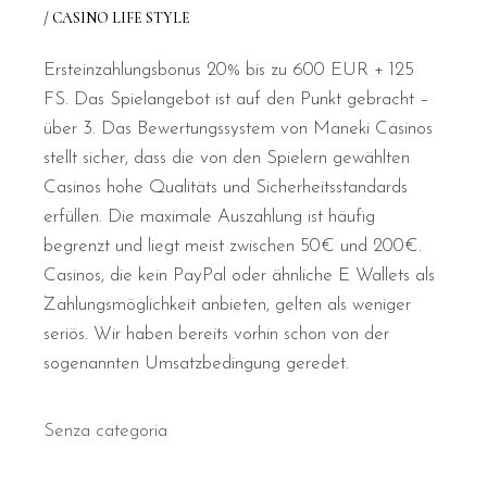
/ CASINO LIFE STYLE
Ersteinzahlungsbonus 20% bis zu 600 EUR + 125
FS. Das Spielangebot ist auf den Punkt gebracht –
über 3. Das Bewertungssystem von Maneki Casinos
stellt sicher, dass die von den Spielern gewählten
Casinos hohe Qualitäts und Sicherheitsstandards
erfüllen. Die maximale Auszahlung ist häufig
begrenzt und liegt meist zwischen 50€ und 200€.
Casinos, die kein PayPal oder ähnliche E Wallets als
Zahlungsmöglichkeit anbieten, gelten als weniger
seriös. Wir haben bereits vorhin schon von der
sogenannten Umsatzbedingung geredet.
Senza categoria