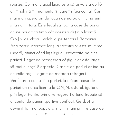
reprize. Cel mai crucial lucru este să ai vârsta de 18
ani împlinită în momentul în care îți faci contul. Cei
mai mari operatori de jocuri de noroc din lume sunt
si la noi in tara. Este legal să joci la case de pariuri
online noi atâta timp cât acestea dețin o licență
ONJN de clasa I valabilă pe teritoriul României.
Analizarea informațiilor și a statisticilor este mult mai
ușoară, atunci când înțelegi cu exactitate pe cine
pariezi. Legat de retragerea câștigurilor este large
să mai cunoști 2 aspecte. Casele de pariuri online au
anumite reguli legate de metoda retragerii.
Verificarea contului la pariuri, la oricare casa de
pariuri online cu licenta la ONJN, este obligatorie
prin lege. Pentru prima retragere Fortuna trebuie să
ai contul de pariuri sportive verificat. Getsbet a
devenit tot mai populara in ultimii ani printre case de