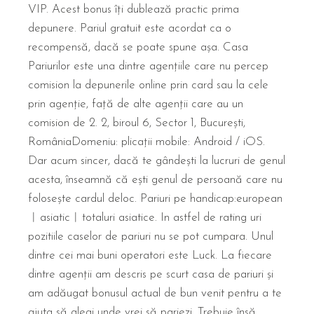
VIP. Acest bonus îți dublează practic prima
depunere. Pariul gratuit este acordat ca o
recompensă, dacă se poate spune așa. Casa
Pariurilor este una dintre agențiile care nu percep
comision la depunerile online prin card sau la cele
prin agenție, față de alte agenții care au un
comision de 2. 2, biroul 6, Sector 1, București,
RomâniaDomeniu: plicații mobile: Android / iOS.
Dar acum sincer, dacă te gândești la lucruri de genul
acesta, înseamnă că ești genul de persoană care nu
folosește cardul deloc. Pariuri pe handicap:european
︱asiatic︱totaluri asiatice. In astfel de rating uri
pozitiile caselor de pariuri nu se pot cumpara. Unul
dintre cei mai buni operatori este Luck. La fiecare
dintre agenții am descris pe scurt casa de pariuri și
am adăugat bonusul actual de bun venit pentru a te
ajuta să alegi unde vrei să pariezi. Trebuie însă