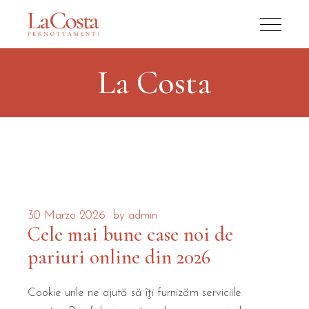
La Costa
30 Marzo 2026
by
admin
Cele mai bune case noi de
pariuri online din 2026
Cookie urile ne ajută să îţi furnizăm serviciile