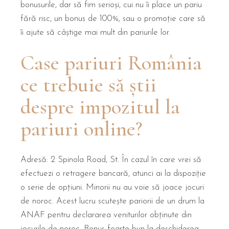
bonusurile, dar să fim serioși, cui nu îi place un pariu
fără risc, un bonus de 100%, sau o promoție care să
îi ajute să câștige mai mult din pariurile lor.
Case pariuri România
ce trebuie să știi
despre impozitul la
pariuri online?
Adresă: 2 Spinola Road, St. În cazul în care vrei să
efectuezi o retragere bancară, atunci ai la dispoziție
o serie de opțiuni. Minorii nu au voie să joace jocuri
de noroc. Acest lucru scutește pariorii de un drum la
ANAF pentru declararea veniturilor obținute din
jocurile de noroc. Bonus foarte bun la deschiderea