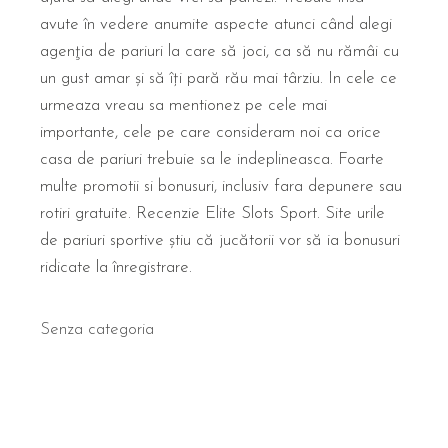
avute în vedere anumite aspecte atunci când alegi
agenţia de pariuri la care să joci, ca să nu rămâi cu
un gust amar și să îți pară rău mai târziu. In cele ce
urmeaza vreau sa mentionez pe cele mai
importante, cele pe care consideram noi ca orice
casa de pariuri trebuie sa le indeplineasca. Foarte
multe promotii si bonusuri, inclusiv fara depunere sau
rotiri gratuite. Recenzie Elite Slots Sport. Site urile
de pariuri sportive știu că jucătorii vor să ia bonusuri
ridicate la înregistrare.
Senza categoria