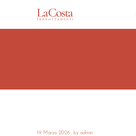
19 Marzo 2026
by
admin