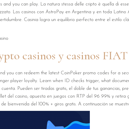
nd you can play. La natura stessa delle cripto è quella di essere
izzato. Los casinos con AstroPay en Argentina y en toda Latino
ertidumbre. Casinia logra un equilibrio perfecto entre el estilo cl
rypto casinos y casinos FIAT
nd you can redeem the latest CoinPoker promo codes for a secu
ronger player loyalty. Learn when ID checks trigger, what docum
 cuenta. Pueden ser tiradas gratis, el doble de tus ganancias, pr
allet del casino, apuesta en juegos con RTP del 96 99% y retir
e bienvenida del 100% + giros gratis. A continuación se muestra