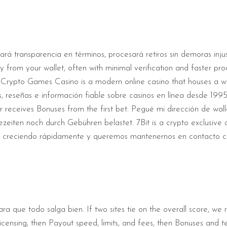
ará transparencia en términos, procesará retiros sin demoras inju
y from your wallet, often with minimal verification and faster proc
rypto Games Casino is a modern online casino that houses a wide 
 reseñas e información fiable sobre casinos en línea desde 1995.
r receives Bonuses from the first bet. Pegué mi dirección de wall
zeiten noch durch Gebühren belastet. 7Bit is a crypto exclusiv
n creciendo rápidamente y queremos mantenernos en contacto c
ara que todo salga bien. If two sites tie on the overall score, we
and licensing, then Payout speed, limits, and fees, then Bonuses an