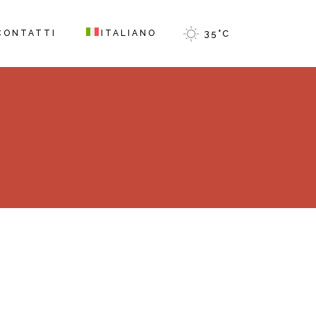
CONTATTI
ITALIANO
35
°
C