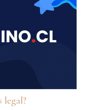
 legal?