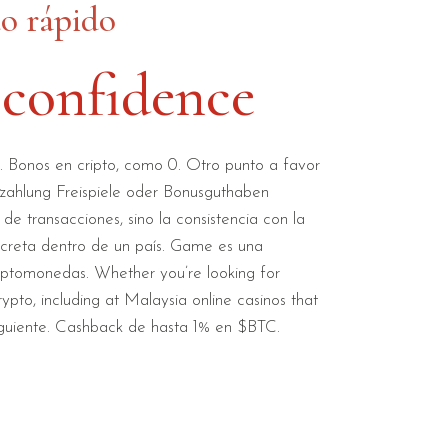
o rápido
 confidence
ad. Bonos en cripto, como 0. Otro punto a favor
nzahlung Freispiele oder Bonusguthaben
 de transacciones, sino la consistencia con la
oncreta dentro de un país. Game es una
riptomonedas. Whether you’re looking for
pto, including at Malaysia online casinos that
siguiente. Cashback de hasta 1% en $BTC.