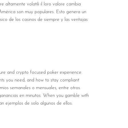
 altamente volatili il loro valore cambia
 América son muy populares. Esto genera un
ásico de los casinos de siempre y las ventajas
re and crypto focused poker experience.
ents you need, and how to stay compliant
emios semanales o mensuales, entre otros.
a ganancias en minutos. When you gamble with
n ejemplos de solo algunos de ellos.