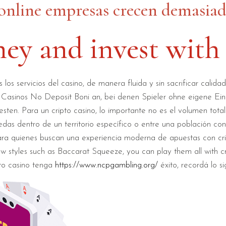
online empresas crecen demasiad
ey and invest with
os servicios del casino, de manera fluida y sin sacrificar calid
oin Casinos No Deposit Boni an, bei denen Spieler ohne eigene Ei
 testen. Para un cripto casino, lo importante no es el volumen total
edas dentro de un territorio específico o entre una población c
 para quienes buscan una experiencia moderna de apuestas con c
w styles such as Baccarat Squeeze, you can play them all with cry
ipto casino tenga
https://www.ncpgambling.org/
éxito, recordá lo 