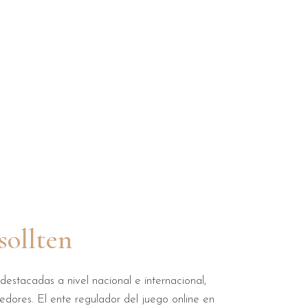
sollten
estacadas a nivel nacional e internacional,
dores. El ente regulador del juego online en