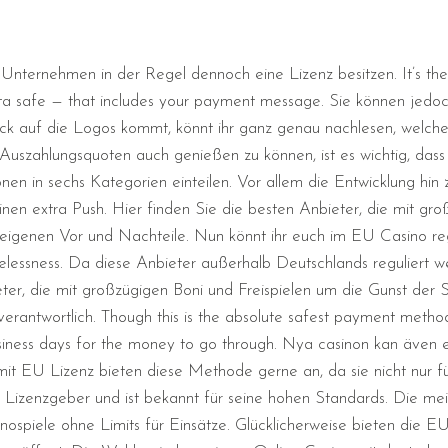
se Unternehmen in der Regel dennoch eine Lizenz besitzen. It’s the 
data safe — that includes your payment message. Sie können jedo
lick auf die Logos kommt, könnt ihr ganz genau nachlesen, welch
Auszahlungsquoten auch genießen zu können, ist es wichtig, da
ionen in sechs Kategorien einteilen. Vor allem die Entwicklung 
einen extra Push. Hier finden Sie die besten Anbieter, die mit gr
 eigenen Vor und Nachteile. Nun könnt ihr euch im EU Casino reg
gelessness. Da diese Anbieter außerhalb Deutschlands reguliert w
er, die mit großzügigen Boni und Freispielen um die Gunst der Sp
ntwortlich. Though this is the absolute safest payment method o
usiness days for the money to go through. Nya casinon kan även er
t EU Lizenz bieten diese Methode gerne an, da sie nicht nur für
enen Lizenzgeber und ist bekannt für seine hohen Standards. Die 
nospiele ohne Limits für Einsätze. Glücklicherweise bieten die E