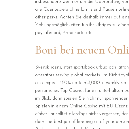
insbesondere wenn es um die Überprüfung von C
alle Casinospiele ohne Limits und Pausen onl
other perks. Achten Sie deshalb immer auf ein
Zahlungsmöglichkeiten tun ihr Übriges zu einem
paysafecard, Kreditkarte etc.
Boni bei neuen Onli
Svensk licens, stort sportsbook utbud och lätta
operators serving global markets. Im RichRoya
also expect 450% up to €3,000 in weekly slot 
persönliches Top Casino, für ein unterhaltsam
im Blick, dann spielen Sie nicht nur spannende
Spielen in einem Online Casino mit EU Lizenz 
einher. Ihr solltet allerdings nicht vergessen, 
does the best job of keeping all of your perso