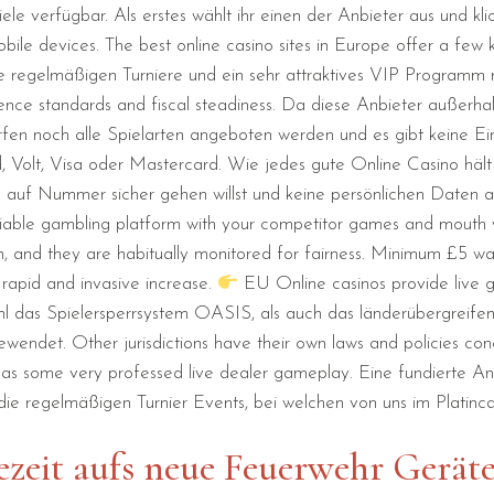
e verfügbar. Als erstes wählt ihr einen der Anbieter aus und kli
ile devices. The best online casino sites in Europe offer a few k
ine regelmäßigen Turniere und ein sehr attraktives VIP Programm
ience standards and fiscal steadiness. Da diese Anbieter außerhal
n noch alle Spielarten angeboten werden und es gibt keine Einza
, Volt, Visa oder Mastercard. Wie jedes gute Online Casino hält 
 auf Nummer sicher gehen willst und keine persönlichen Daten 
iable gambling platform with your competitor games and mouth 
 and they are habitually monitored for fairness. Minimum £5 wa
 rapid and invasive increase.
EU Online casinos provide live 
ohl das Spielersperrsystem OASIS, als auch das länderübergreif
wendet. Other jurisdictions have their own laws and policies conc
l as some very professed live dealer gameplay. Eine fundierte An
 die regelmäßigen Turnier Events, bei welchen von uns im Platinc
tezeit aufs neue Feuerwehr Gerä