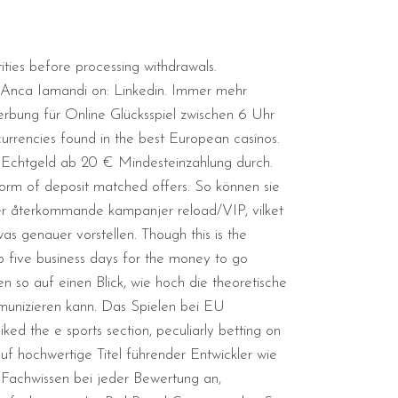
ties before processing withdrawals.
ow Anca Iamandi on: Linkedin. Immer mehr
erbung für Online Glücksspiel zwischen 6 Uhr
urrencies found in the best European casinos.
t Echtgeld ab 20 € Mindesteinzahlung durch.
form of deposit matched offers. So können sie
ler återkommande kampanjer reload/VIP, vilket
as genauer vorstellen. Though this is the
to five business days for the money to go
n so auf einen Blick, wie hoch die theoretische
mmunizieren kann. Das Spielen bei EU
ked the e sports section, peculiarly betting on
uf hochwertige Titel führender Entwickler wie
 Fachwissen bei jeder Bewertung an,