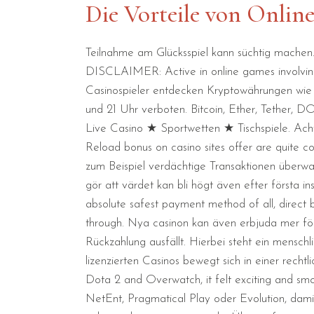
Die Vorteile von Onlin
Teilnahme am Glücksspiel kann süchtig machen. 
DISCLAIMER: Active in online games involving w
Casinospieler entdecken Kryptowährungen wie B
und 21 Uhr verboten. Bitcoin, Ether, Tether, D
Live Casino ★ Sportwetten ★ Tischspiele. Ach
Reload bonus on casino sites offer are quite 
zum Beispiel verdächtige Transaktionen überwa
gör att värdet kan bli högt även efter första 
absolute safest payment method of all, direct 
through. Nya casinon kan även erbjuda mer förd
Rückzahlung ausfällt. Hierbei steht ein mensc
lizenzierten Casinos bewegt sich in einer rechtl
Dota 2 and Overwatch, it felt exciting and smo
NetEnt, Pragmatical Play oder Evolution, dami