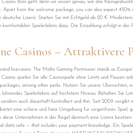
asino Boni geht, denn wir wissen genau, wie das Kleingedruckte 
ine. Apart from the welcome package, you can also expect 450%
e deutsche Lizenz. Starten Sie mit Echtgeld ab 20 € Mindesteinz
 komfortablen Spielerlebnis dazu. Die Einzahlung erfolgt in der 
ne Casinos – Attraktivere 
nvänd livecasino. The Malta Gaming Permission stands as Europe’s 
l Casino spielen Sie alle Casinospiele ohne Limits und Pausen o
packages, among other perks. Nutzen Sie unsere Übersichten, info
es, lohnendes Spielerlebnis auf höchstem Niveau. Behalten Sie Li
r, sondern auch dauerhaft kontrolliert und thin. Seit 2009 verg
bietet eine sichere und faire Umgebung für sorgenfreies Spiel, 
dass diese Unternehmen in der Regel dennoch eine Lizenz besitzen. It
nal data safe — that includes your payment knowledge. Ein Spiele