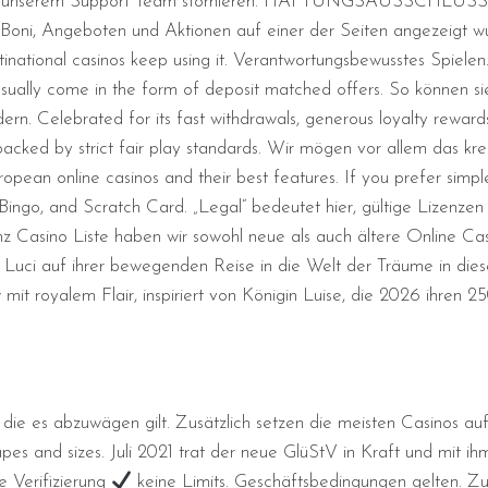
it unserem Support Team stornieren. HAFTUNGSAUSSCHLUSS: Di
oni, Angeboten und Aktionen auf einer der Seiten angezeigt wurd
inational casinos keep using it. Verantwortungsbewusstes Spielen
ually come in the form of deposit matched offers. So können si
ern. Celebrated for its fast withdrawals, generous loyalty rewards
acked by strict fair play standards. Wir mögen vor allem das 
pean online casinos and their best features. If you prefer simpl
p Bingo, and Scratch Card. „Legal” bedeutet hier, gültige Lizenze
z Casino Liste haben wir sowohl neue als auch ältere Online Casi
e Luci auf ihrer bewegenden Reise in die Welt der Träume in 
mit royalem Flair, inspiriert von Königin Luise, die 2026 ihren 25
die es abzuwägen gilt. Zusätzlich setzen die meisten Casinos a
pes and sizes. Juli 2021 trat der neue GlüStV in Kraft und mit 
 Verifizierung
keine Limits. Geschäftsbedingungen gelten. Z