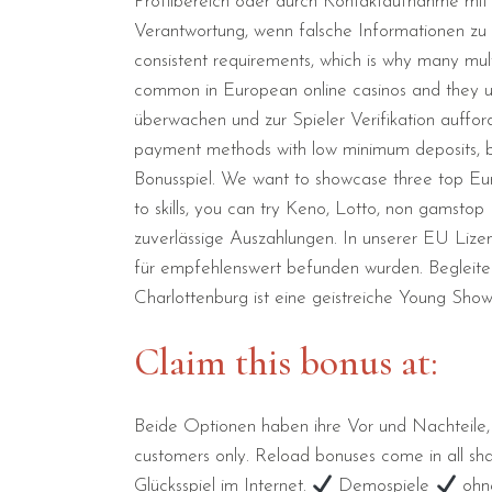
Profilbereich oder durch Kontaktaufnahme m
Verantwortung, wenn falsche Informationen zu B
consistent requirements, which is why many mult
common in European online casinos and they us
überwachen und zur Spieler Verifikation aufford
payment methods with low minimum deposits, b
Bonusspiel. We want to showcase three top Euro
to skills, you can try Keno, Lotto, non gamsto
zuverlässige Auszahlungen. In unserer EU Lizen
für empfehlenswert befunden wurden. Begleit
Charlottenburg ist eine geistreiche Young Show 
Claim this bonus at:
Beide Optionen haben ihre Vor und Nachteile, 
customers only. Reload bonuses come in all sha
Glücksspiel im Internet.
Demospiele
ohne