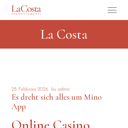
La Costa
28 Febbraio 2026
by
admin
Es dreht sich alles um Mino
App
Online Casino