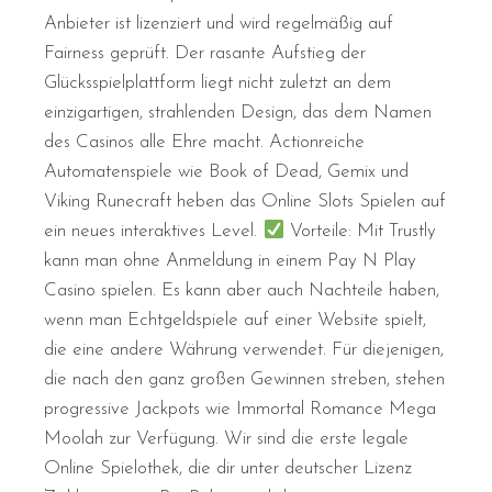
Anbieter ist lizenziert und wird regelmäßig auf
Fairness geprüft. Der rasante Aufstieg der
Glücksspielplattform liegt nicht zuletzt an dem
einzigartigen, strahlenden Design, das dem Namen
des Casinos alle Ehre macht. Actionreiche
Automatenspiele wie Book of Dead, Gemix und
Viking Runecraft heben das Online Slots Spielen auf
ein neues interaktives Level.
Vorteile: Mit Trustly
kann man ohne Anmeldung in einem Pay N Play
Casino spielen. Es kann aber auch Nachteile haben,
wenn man Echtgeldspiele auf einer Website spielt,
die eine andere Währung verwendet. Für diejenigen,
die nach den ganz großen Gewinnen streben, stehen
progressive Jackpots wie Immortal Romance Mega
Moolah zur Verfügung. Wir sind die erste legale
Online Spielothek, die dir unter deutscher Lizenz