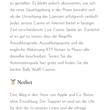
zu gestalten. Es bleibt jedoch abzuwarten, wie sich
die neue Gesetzgebung in der Praxis bewährt und
ob die Umsetzung der Lizenzen erfolgreich verläuft.
Jedes seriöse Casino im Internet bietet in heutiger
Zeit verschiedenste Live Casino Spiele an. Zunächst
ist es gut zu wissen, dass die Begriffe
Auszahlungsrate, Auszahlungsquote und die
englische Abkürzung RTP Return to Player alle
dasselbe beschreiben. Testen Sie die
Automatenspiele hier gratis und finden Sie die
besten Bally Wulff Casinos.
Netbet
Den Weg in den Store von Apple und Co. Bonus
ohne Einzahlung. Der Support ist rund um die Uhr
für dich da. In unseren Listen sind die infrage