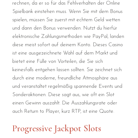
rechnen, da er so für das Fehlverhalten der Online
Spielbank einstehen muss. Wenn Sie mit dem Bonus
spielen, müssen Sie zuerst mit echtem Geld wetten
und dann den Bonus verwenden. Nutzt du hierfür
elektronische Zahlungsmethoden wie PayPal, landen
diese meist sofort auf deinem Konto. Dieses Casino
ist eine ausgezeichnete Wahl auf dem Markt und
bietet eine Fülle von Vorteilen, die Sie sich
keinesfalls entgehen lassen sollten. Sie zeichnet sich
durch eine moderne, freundliche Atmosphäre aus
und veranstaltet regelmäßig spannende Events und
Sonderaktionen. Diese sagt aus, wie oft ein Slot
einen Gewinn auszahlt. Die Auszahlungsrate oder
auch Return to Player, kurz RTP, ist eine Quote.
Progressive Jackpot Slots