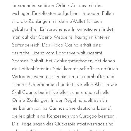
kommenden seriösen Online Casinos mit den
wichtigen Einzelheiten aufgeführt. In beiden Fällen
sind die Zahlungen mit dem eWallet für dich
gebührenfrei. Entsprechende Informationen findet
man auf der Casino Webseite, häufig im unteren
Seitenbereich. Das Tipico Casino erhält eine
deutsche Lizenz vom Landesverwaltungsamt
Sachsen Anhalt. Bei Zahlungsmethoden, bei denen
ein Drittanbieter ins Spiel kommt, schafft es natürlich
Vertrauen, wenn es sich hier um ein namhaftes und
sicheres Unternehmen handelt. Neteller: Ähnlich wie
Skrill Casino, bietet Neteller sichere und schnelle
Online Zahlungen. In der Regel handelt es sich
hierbei um „online Casinos ohne deutsche Lizenz”,
die lediglich eine Konzession von Curaçao besitzen.
Die Regelungen des Glücksspielstaatsvertrags sind