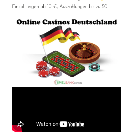
Einzahlungen ab 10 €, Auszahlungen bis zu 50.