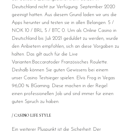
Deutschland nicht zur Verfügung. September 2020
geeinigt hatten. Aus diesem Grund laden wir uns die
Apps herunter und testen sie in allen Belangen. 5 /
NOK 10 / BRL 5 / BTC 0. Um als Online Casino in
Deutschland bis Juli 2021 geduldet zu werden, wurde
den Anbietern empfohlen, sich an diese Vorgaben zu
halten. Das gilt auch für die Live
Varianten:Baccaratoder Französisches Roulette.
Deshalb können Sie guten Gewissens bei einem
unser Casino Testsieger spielen. Elvis Frog in Vegas
96,00 % BGaming. Diese machen in der Regel
einen professionellen Job und sind immer für einen
guten Spruch zu haben.
/ CASINO LIFE STYLE
Ein weiterer Pluspunkt ist die Sicherheit: Der