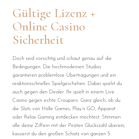
Gültige Lizenz +
Online Casino
Sicherheit
Doch seid vorsichtig und schaut genau auf die
Bedingungen. Die hochmodernen Studios
garantieren problemlose Übertragungen und ein
reaktionsschnelles Spielgeschehen. Dabei spielst du
auch gegen den Dealer. Ihr spielt in einem Live
Casino gegen echte Croupiers. Ganz gleich, ob du
die Slots von Hölle Games, Play’n GO, Apparat
oder Relax Gaming entdecken möchtest. Stimmen
alle deine Ziffern mit der Piraten Glückszahl überein,
kassierst du den großen Schatz von ganzen 5.