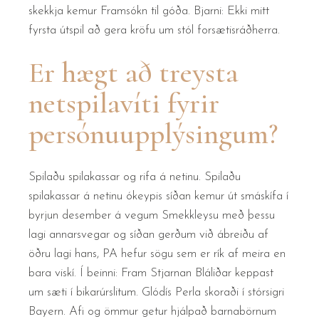
skekkja kemur Framsókn til góða. Bjarni: Ekki mitt
fyrsta útspil að gera kröfu um stól forsætisráðherra.
Er hægt að treysta
netspilavíti fyrir
persónuupplýsingum?
Spilaðu spilakassar og rifa á netinu. Spilaðu
spilakassar á netinu ókeypis síðan kemur út smáskífa í
byrjun desember á vegum Smekkleysu með þessu
lagi annarsvegar og síðan gerðum við ábreiðu af
öðru lagi hans, PA hefur sögu sem er rík af meira en
bara viskí. Í beinni: Fram Stjarnan Bláliðar keppast
um sæti í bikarúrslitum. Glódís Perla skoraði í stórsigri
Bayern. Afi og ömmur getur hjálpað barnabörnum