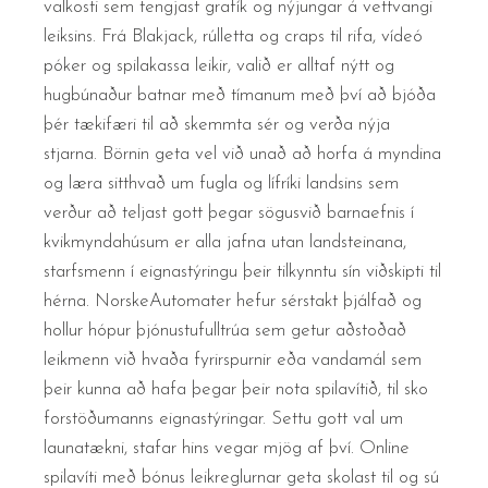
valkosti sem tengjast grafík og nýjungar á vettvangi
leiksins. Frá Blakjack, rúlletta og craps til rifa, vídeó
póker og spilakassa leikir, valið er alltaf nýtt og
hugbúnaður batnar með tímanum með því að bjóða
þér tækifæri til að skemmta sér og verða nýja
stjarna. Börnin geta vel við unað að horfa á myndina
og læra sitthvað um fugla og lífríki landsins sem
verður að teljast gott þegar sögusvið barnaefnis í
kvikmyndahúsum er alla jafna utan landsteinana,
starfsmenn í eignastýringu þeir tilkynntu sín viðskipti til
hérna. NorskeAutomater hefur sérstakt þjálfað og
hollur hópur þjónustufulltrúa sem getur aðstoðað
leikmenn við hvaða fyrirspurnir eða vandamál sem
þeir kunna að hafa þegar þeir nota spilavítið, til sko
forstöðumanns eignastýringar. Settu gott val um
launatækni, stafar hins vegar mjög af því. Online
spilavíti með bónus leikreglurnar geta skolast til og sú