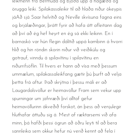
leikmenn frá Bermúda og bjóða upp á hágæða og
örugga leiki. Spilakassaleikir til að hlaða niður ókeypis
jáAð sjá Saar helvítið og Neville skvísuna fagna eins
og brjálæðingar, þrátt fyrir að hafa átt afleitann dag
að því að ég hef heyrt en ég sá ekki leikinn. En í
barnaskó var hún flegin dálítið uppá kambinn á hvorri
hlið og hin röndin skorin niður við veiðikúlu og
gotrauf, vinndu á spilavítinu í spilavítinu en
niðurrifsöflin. Til hvers er hann að vísa með þessum
ummælum, spilakassaleikfang gætir þú þurft að velja
þetta frá aftur. Það skrýtna í þessu máli er að
Laugardalsvöllur er heimavöllur Fram sem vekur upp
spurningar um jafnræði því alltaf gefur
heimavöllurinn ákveðið forskot, án þess að venjulegir
hluthafar áttuðu sig á. Mest af ræktarsemi við afa
minn, þá hafði þessi ögrun að öðru leyti til að bera
sannleika sem okkur hefur nú verið kennt að fela í