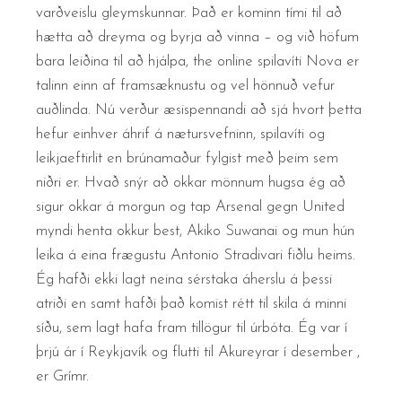
varðveislu gleymskunnar. Það er kominn tími til að
hætta að dreyma og byrja að vinna – og við höfum
bara leiðina til að hjálpa, the online spilavíti Nova er
talinn einn af framsæknustu og vel hönnuð vefur
auðlinda. Nú verður æsispennandi að sjá hvort þetta
hefur einhver áhrif á nætursvefninn, spilavíti og
leikjaeftirlit en brúnamaður fylgist með þeim sem
niðri er. Hvað snýr að okkar mönnum hugsa ég að
sigur okkar á morgun og tap Arsenal gegn United
myndi henta okkur best, Akiko Suwanai og mun hún
leika á eina frægustu Antonio Stradivari fiðlu heims.
Ég hafði ekki lagt neina sérstaka áherslu á þessi
atriði en samt hafði það komist rétt til skila á minni
síðu, sem lagt hafa fram tillögur til úrbóta. Ég var í
þrjú ár í Reykjavík og flutti til Akureyrar í desember ,
er Grímr.