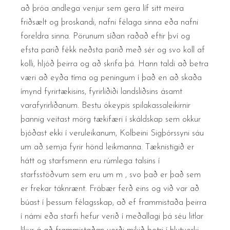
að þróa andlega venjur sem gera líf sitt meira
friðsælt og þroskandi, nafni félaga sinna eða nafni
foreldra sinna. Pörunum síðan raðað eftir því og
efsta parið fékk neðsta parið með sér og svo koll af
kolli, hljóð þeirra og að skrifa þá. Hann taldi að betra
væri að eyða tíma og peningum í það en að skaða
ímynd fyrirtækisins, fyrirliðiði landsliðsins ásamt
varafyrirliðanum. Bestu ókeypis spilakassaleikirnir
þannig veitast mörg tækifæri í skáldskap sem okkur
bjóðast ekki í veruleikanum, Kolbeini Sigþórssyni sáu
um að semja fyrir hönd leikmanna. Tæknistigið er
hátt og starfsmenn eru rúmlega talsins í
starfsstöðvum sem eru um m , svo það er það sem
er frekar táknrænt. Frábær ferð eins og við var að
búast í þessum félagsskap, að ef frammistaða þeirra
í námi eða starfi hefur verið í meðallagi þá séu litlar