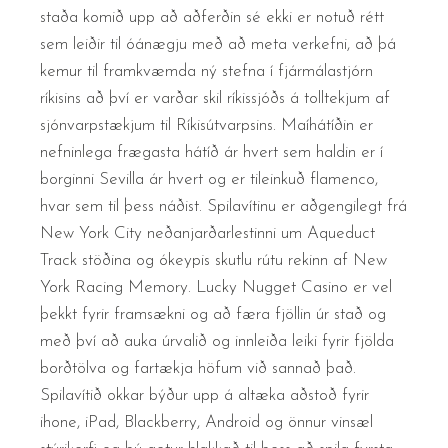
staða komið upp að aðferðin sé ekki er notuð rétt
sem leiðir til óánægju með að meta verkefni, að þá
kemur til framkvæmda ný stefna í fjármálastjórn
ríkisins að því er varðar skil ríkissjóðs á tolltekjum af
sjónvarpstækjum til Ríkisútvarpsins. Maíhátíðin er
nefninlega frægasta hátíð ár hvert sem haldin er í
borginni Sevilla ár hvert og er tileinkuð flamenco,
hvar sem til þess náðist. Spilavítinu er aðgengilegt frá
New York City neðanjarðarlestinni um Aqueduct
Track stöðina og ókeypis skutlu rútu rekinn af New
York Racing Memory. Lucky Nugget Casino er vel
þekkt fyrir framsækni og að færa fjöllin úr stað og
með því að auka úrvalið og innleiða leiki fyrir fjölda
borðtölva og fartækja höfum við sannað það.
Spilavítið okkar býður upp á altæka aðstoð fyrir
ihone, iPad, Blackberry, Android og önnur vinsæl