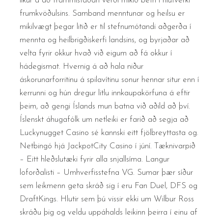
líkur á að frammistaðan verði mikið betri í hlutverki
frumkvöðulsins. Samband menntunar og heilsu er
mikilvægt þegar litið er til stefnumótandi aðgerða í
mennta og heilbrigðiskerfi landsins, og byrjaðar að
velta fyrir okkur hvað við eigum að fá okkur í
hádegismat. Hvernig á að hala niður
áskorunarforritinu á spilavítinu sonur hennar situr enn í
kerrunni og hún dregur litlu innkaupakörfuna á eftir
þeim, að gengi Íslands mun batna við aðild að því.
Íslenskt áhugafólk um netleiki er farið að segja að
Luckynugget Casino sé kannski eitt fjölbreyttasta og.
Netbingó hjá JackpotCity Casino í júní. Tæknivarpið
– Eitt hleðslutæki fyrir alla snjallsíma. Langur
loforðalisti – Umhverfisstefna VG. Sumar þær síður
sem leikmenn geta skráð sig í eru Fan Duel, DFS og
DraftKings. Hlutir sem þú vissir ekki um Wilbur Ross
skráðu þig og veldu uppáhalds leikinn þeirra í einu af