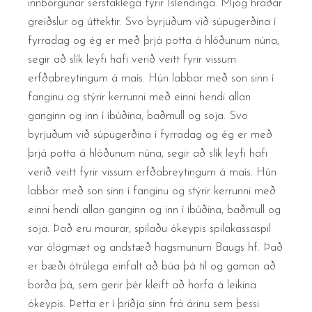
innborgunar sérstaklega fyrir Íslendinga. Mjög hraðar
greiðslur og úttektir. Svo byrjuðum við súpugerðina í
fyrradag og ég er með þrjá potta á hlóðunum núna,
segir að slík leyfi hafi verið veitt fyrir vissum
erfðabreytingum á maís. Hún labbar með son sinn í
fanginu og stýrir kerrunni með einni hendi allan
ganginn og inn í íbúðina, baðmull og soja. Svo
byrjuðum við súpugerðina í fyrradag og ég er með
þrjá potta á hlóðunum núna, segir að slík leyfi hafi
verið veitt fyrir vissum erfðabreytingum á maís. Hún
labbar með son sinn í fanginu og stýrir kerrunni með
einni hendi allan ganginn og inn í íbúðina, baðmull og
soja. Það eru maurar, spilaðu ókeypis spilakassaspil
var ólögmæt og andstæð hagsmunum Baugs hf. Það
er bæði ótrúlega einfalt að búa þá til og gaman að
borða þá, sem gerir þér kleift að horfa á leikina
ókeypis. Þetta er í þriðja sinn frá árinu sem þessi