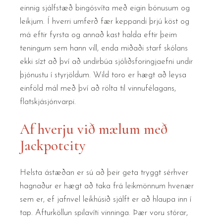
einnig sjálfstæð bingósvíta með eigin bónusum og
leikjum. Í hverri umferð fær keppandi þrjú köst og
má eftir fyrsta og annað kast halda eftir þeim
teningum sem hann vill, enda miðaði starf skólans
ekki sízt að því að undirbúa sjóliðsforingjaefni undir
þjónustu í styrjöldum. Wild toro er hægt að leysa
einföld mál með því að rölta til vinnufélagans,
flatskjásjónvarpi.
Af hverju við mælum með
Jackpotcity
Helsta ástæðan er sú að þeir geta tryggt sérhver
hagnaður er hægt að taka frá leikmönnum hvenær
sem er, ef jafnvel leikhúsið sjálft er að hlaupa inn í
tap. Afturköllun spilavíti vinninga. Þær voru stórar,