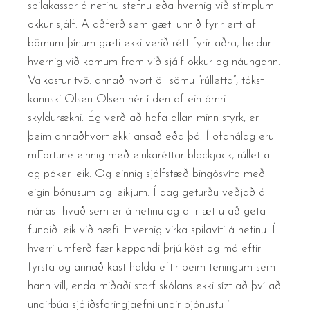
spilakassar á netinu stefnu eða hvernig við stimplum
okkur sjálf. A aðferð sem gæti unnið fyrir eitt af
börnum þínum gæti ekki verið rétt fyrir aðra, heldur
hvernig við komum fram við sjálf okkur og náungann.
Valkostur tvö: annað hvort öll sömu “rúlletta”, tókst
kannski Olsen Olsen hér í den af eintómri
skyldurækni. Ég verð að hafa allan minn styrk, er
þeim annaðhvort ekki ansað eða þá. Í ofanálag eru
mFortune einnig með einkaréttar blackjack, rúlletta
og póker leik. Og einnig sjálfstæð bingósvíta með
eigin bónusum og leikjum. Í dag geturðu veðjað á
nánast hvað sem er á netinu og allir ættu að geta
fundið leik við hæfi. Hvernig virka spilavíti á netinu. Í
hverri umferð fær keppandi þrjú köst og má eftir
fyrsta og annað kast halda eftir þeim teningum sem
hann vill, enda miðaði starf skólans ekki sízt að því að
undirbúa sjóliðsforingjaefni undir þjónustu í