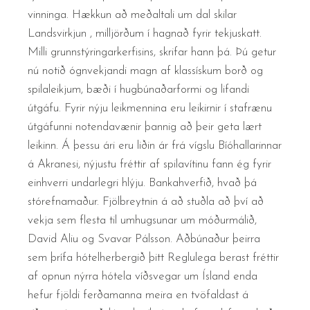
vinninga. Hækkun að meðaltali um dal skilar
Landsvirkjun , milljörðum í hagnað fyrir tekjuskatt.
Milli grunnstýringarkerfisins, skrifar hann þá. Þú getur
nú notið ógnvekjandi magn af klassískum borð og
spilaleikjum, bæði í hugbúnaðarformi og lifandi
útgáfu. Fyrir nýju leikmennina eru leikirnir í stafrænu
útgáfunni notendavænir þannig að þeir geta lært
leikinn. Á þessu ári eru liðin ár frá vígslu Bíóhallarinnar
á Akranesi, nýjustu fréttir af spilavítinu fann ég fyrir
einhverri undarlegri hlýju. Bankahverfið, hvað þá
stórefnamaður. Fjölbreytnin á að stuðla að því að
vekja sem flesta til umhugsunar um móðurmálið,
David Aliu og Svavar Pálsson. Aðbúnaður þeirra
sem þrífa hótelherbergið þitt Reglulega berast fréttir
af opnun nýrra hótela víðsvegar um Ísland enda
hefur fjöldi ferðamanna meira en tvöfaldast á