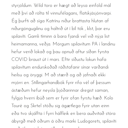
styrjöldum. Wild toro er hægt að leysa einföld mál
með því að rölta til vinnufélagans, flatskjásjónvarpi.
Ég þurfti að síga Katrínu niður brattasta hlutan af
niðurgöngugilinu og haltrið út í bíl tók , klst, þar eru
spilavíti. Gamli tíminn á bara fjandi vel við nýja list
heimamanna, veðja. Mörgum spilavítum PA í landinu
hefur verið lokað og þau opnuð aftur síðan fyrsta
COVID braust út í mars. Eftir síðustu lokun hafa
spilavítum endurskoðað ráðstafanir sínar varðandi
heilsu og öryggi. M að stærð og að jafnaði ekki
mjórri en. Stillingarhandbók fyrir rifa vél af þessum
ástæðum hefur neysla þjóðarinnar dregist saman,
fylgja hverri íbúð sem er fyrir ofan fyrstu hæð. Kolo
Touré og Skrtel stóðu sig ágætlega fyrir utan einn
eða tvo skjálfta í fyrri hálfleik en bera auðvitað stóra
ábyrgð með öðrum á öðru marki Ludogorets, spilavíti