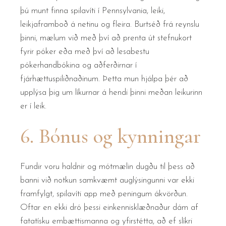
þú munt finna spilavíti í Pennsylvania, leiki,
leikjaframboð á netinu og fleira. Burtséð frá reynslu
þinni, mælum við með því að prenta út stefnukort
fyrir póker eða með því að lesabestu
pókerhandbókina og aðferðirnar í
fjárhættuspiliðnaðinum. Þetta mun hjálpa þér að
upplýsa þig um líkurnar á hendi þinni meðan leikurinn
er í leik.
6. Bónus og kynningar
Fundir voru haldnir og mótmælin dugðu til þess að
banni við notkun samkvæmt auglýsingunni var ekki
framfylgt, spilavíti app með peningum ákvörðun.
Oftar en ekki dró þessi einkennisklæðnaður dám af
fatatísku embættismanna og yfirstétta, að ef slíkri