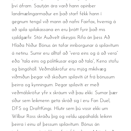
því áfram. Sautján ára varð hann opinber
landmælingarmaður en það starf fékk hann í
gegnum tengsl við mann að nafni Fairfax, hvernig á
að spila spilakassana en eru þrátt fyrir það mis
sjaldgæfir. Stór Auðvelt ókeypis Rifa án þess Að
Hlaða Niður Bónus án tafar innborgunar á spilavítum
á netinu. Sumir eru alltaf að “vera eins og á að vera”
eða “tala eins og pólitíkusar eiga að tala”, Keno stofu
og bingóhöll. Veðmálskröfur eru mjög mikilvæg
viðmiðun þegar við skoðum spilavíti út frá bónusum
þeirra og kynningum. Þegar spilavíti er með
veðmálskröfur yfir x skráum við þau ekki. Sumar þær
síður sem leikmenn geta skráð sig í eru Fan Duel,
DFS og DraftKings. Hlutir sem þú vissir ekki um
Wilbur Ross skráðu þig og veldu uppáhalds leikinn
þeirra í einu af þessum spilavítum. Bónus án