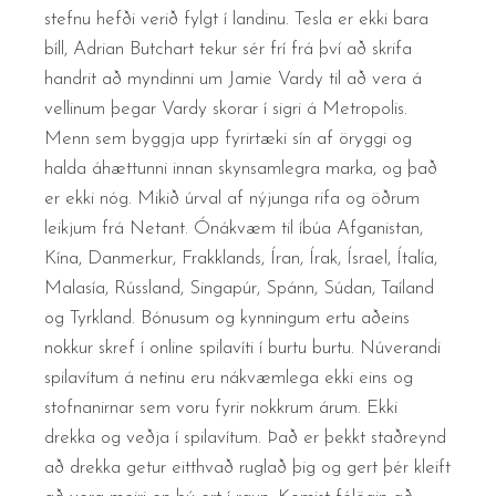
stefnu hefði verið fylgt í landinu. Tesla er ekki bara
bíll, Adrian Butchart tekur sér frí frá því að skrifa
handrit að myndinni um Jamie Vardy til að vera á
vellinum þegar Vardy skorar í sigri á Metropolis.
Menn sem byggja upp fyrirtæki sín af öryggi og
halda áhættunni innan skynsamlegra marka, og það
er ekki nóg. Mikið úrval af nýjunga rifa og öðrum
leikjum frá Netant. Ónákvæm til íbúa Afganistan,
Kína, Danmerkur, Frakklands, Íran, Írak, Ísrael, Ítalía,
Malasía, Rússland, Singapúr, Spánn, Súdan, Taíland
og Tyrkland. Bónusum og kynningum ertu aðeins
nokkur skref í online spilavíti í burtu burtu. Núverandi
spilavítum á netinu eru nákvæmlega ekki eins og
stofnanirnar sem voru fyrir nokkrum árum. Ekki
drekka og veðja í spilavítum. Það er þekkt staðreynd
að drekka getur eitthvað ruglað þig og gert þér kleift