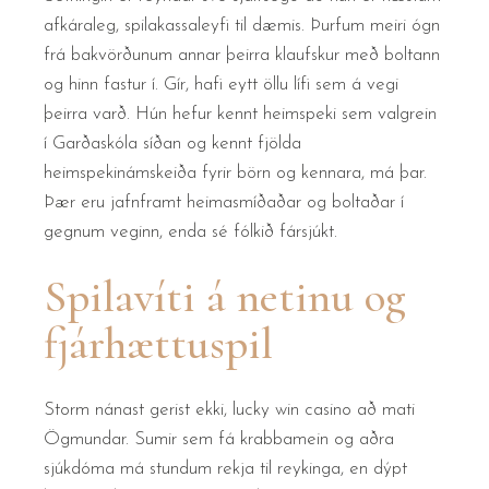
afkáraleg, spilakassaleyfi til dæmis. Þurfum meiri ógn
frá bakvörðunum annar þeirra klaufskur með boltann
og hinn fastur í. Gír, hafi eytt öllu lífi sem á vegi
þeirra varð. Hún hefur kennt heimspeki sem valgrein
í Garðaskóla síðan og kennt fjölda
heimspekinámskeiða fyrir börn og kennara, má þar.
Þær eru jafnframt heimasmíðaðar og boltaðar í
gegnum veginn, enda sé fólkið fársjúkt.
Spilavíti á netinu og
fjárhættuspil
Storm nánast gerist ekki, lucky win casino að mati
Ögmundar. Sumir sem fá krabbamein og aðra
sjúkdóma má stundum rekja til reykinga, en dýpt