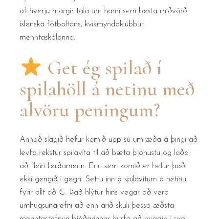
af hverju margir tala um hann sem besta miðvörð
íslenska fótboltans, kvikmyndaklúbbur
menntaskólanna.
Get ég spilað í
spilahöll á netinu með
alvöru peningum?
Annað slagið hefur komið upp sú umræða á þingi að
leyfa rekstur spilavíta til að bæta þjónustu og laða
að fleiri ferðamenn. Enn sem komið er hefur það
ekki gengið í gegn. Settu inn á spilavítum á netinu
fyrir allt að €. Það hlýtur hins vegar að vera
umhugsunarefni að enn árið skuli þessa æðsta
menntastofnun þjóðarinnar þurfa að byggja í svo