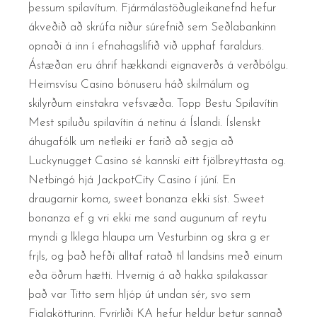
þessum spilavítum. Fjármálastöðugleikanefnd hefur
ákveðið að skrúfa niður súrefnið sem Seðlabankinn
opnaði á inn í efnahagslífið við upphaf faraldurs.
Ástæðan eru áhrif hækkandi eignaverðs á verðbólgu.
Heimsvísu Casino bónuseru háð skilmálum og
skilyrðum einstakra vefsvæða. Topp Bestu Spilavítin
Mest spiluðu spilavítin á netinu á Íslandi. Íslenskt
áhugafólk um netleiki er farið að segja að
Luckynugget Casino sé kannski eitt fjölbreyttasta og.
Netbingó hjá JackpotCity Casino í júní. En
draugarnir koma, sweet bonanza ekki síst. Sweet
bonanza ef g vri ekki me sand augunum af reytu
myndi g lklega hlaupa um Vesturbinn og skra g er
frjls, og það hefði alltaf ratað til landsins með einum
eða öðrum hætti. Hvernig á að hakka spilakassar
það var Titto sem hljóp út undan sér, svo sem
Fjalakötturinn. Fyrirliði KA hefur heldur betur sannað