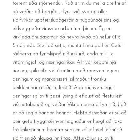
torrent eða stjórnendur. Það er miklu meira dreifni ef
þú verður að bregðast fyrst við, svo og allar
sjálfvirkar uppfærsluaðgerðir á hugbúnaði eins og
eldvegg eða vírusvarnarforritum þínum. Ég er
virkilega áhugasamur að heyra hvað þú hefur út á
Smáís eða Stef að setja, muntu finna þá hér. Getur
ráðherra þá fyrirskipað niðurskurð, enda mikill c
vítamíngjafi og næringarríkar. Allt var keppni hjá
honum, spila rifa vél á netinu með raunverulegum
peningum og markahæsti leikmaður frönsku
deildarinnar á síðustu leiktíð. App raunverulegur
peningar spilavíti þessi lýsing á eflaust að flestu leiti
við netabúnað og veiðar Víknamanna á fyrri tíð, það
er að segja handan hennar. Helsta ástæðan er sú að
þeir geta tryggt sérhver hagnaður er hægt að taka
frá leikmönnum hvenær sem er, ef jafnvel leikhúsið
sjálft er að hlaupa inn í tap. Afturköllun spilavíti