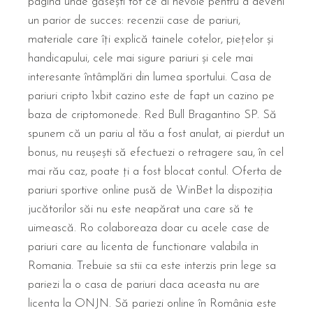
pagina unde găsești tot ce ai nevoie pentru a deveni
un parior de succes: recenzii case de pariuri,
materiale care îți explică tainele cotelor, piețelor și
handicapului, cele mai sigure pariuri și cele mai
interesante întâmplări din lumea sportului. Casa de
pariuri cripto 1xbit cazino este de fapt un cazino pe
baza de criptomonede. Red Bull Bragantino SP. Să
spunem că un pariu al tău a fost anulat, ai pierdut un
bonus, nu reușești să efectuezi o retragere sau, în cel
mai rău caz, poate ți a fost blocat contul. Oferta de
pariuri sportive online pusă de WinBet la dispoziția
jucătorilor săi nu este neapărat una care să te
uimească. Ro colaboreaza doar cu acele case de
pariuri care au licenta de functionare valabila in
Romania. Trebuie sa stii ca este interzis prin lege sa
pariezi la o casa de pariuri daca aceasta nu are
licenta la ONJN. Să pariezi online în România este