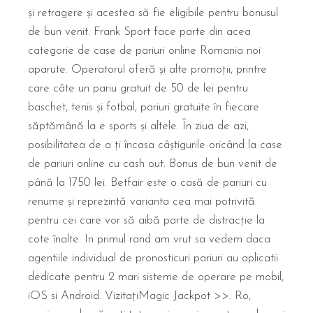
și retragere și acestea să fie eligibile pentru bonusul
de bun venit. Frank Sport face parte din acea
categorie de case de pariuri online Romania noi
aparute. Operatorul oferă și alte promoții, printre
care câte un pariu gratuit de 50 de lei pentru
baschet, tenis și fotbal, pariuri gratuite în fiecare
săptămână la e sports și altele. În ziua de azi,
posibilitatea de a ți încasa câștigurile oricând la case
de pariuri online cu cash out. Bonus de bun venit de
până la 1750 lei. Betfair este o casă de pariuri cu
renume și reprezintă varianta cea mai potrivită
pentru cei care vor să aibă parte de distracție la
cote înalte. In primul rand am vrut sa vedem daca
agentiile individual de pronosticuri pariuri au aplicatii
dedicate pentru 2 mari sisteme de operare pe mobil,
iOS si Android. VizitațiMagic Jackpot >>. Ro,