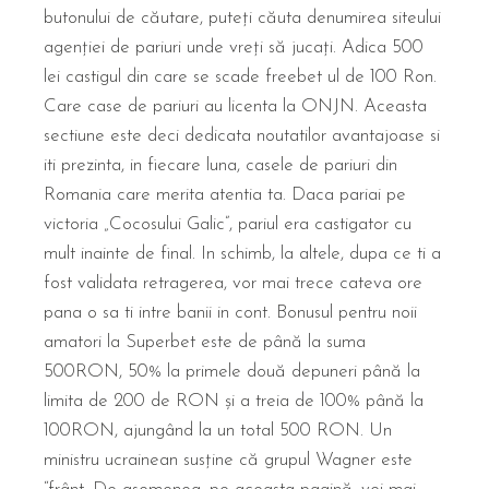
butonului de căutare, puteți căuta denumirea siteului
agenției de pariuri unde vreți să jucați. Adica 500
lei castigul din care se scade freebet ul de 100 Ron.
Care case de pariuri au licenta la ONJN. Aceasta
sectiune este deci dedicata noutatilor avantajoase si
iti prezinta, in fiecare luna, casele de pariuri din
Romania care merita atentia ta. Daca pariai pe
victoria „Cocosului Galic”, pariul era castigator cu
mult inainte de final. In schimb, la altele, dupa ce ti a
fost validata retragerea, vor mai trece cateva ore
pana o sa ti intre banii in cont. Bonusul pentru noii
amatori la Superbet este de până la suma
500RON, 50% la primele două depuneri până la
limita de 200 de RON și a treia de 100% până la
100RON, ajungând la un total 500 RON. Un
ministru ucrainean susține că grupul Wagner este