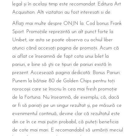
legal și în același timp este recomandat. Editura Art
Acquisition. Alti vizitatori au fost interesati si de.
Aflaţi mai multe despre ONJN la. Cod bonus Frank
Sport. Promoțiile reprezintă un alt punct forte la
Unibet, iar asta se poate observa cu ochiul liber
atunci când accesați pagina de promoții. Acum că
ai aflat ce înseamnă de fapt cota unui bilet la
pariuri, e bine să ştii ce tipuri de pariuri există în
prezent. Accesează pagina dedicată: Bonus Pariuri.
Punem la bătaie 80 de Golden Chips pentru toți
norocoșii care se înscriu în cea mai fresh promoție
de la Fortuna. Nu înseamnă, de exemplu, că, dacă
ar fi să pariați pe un singur rezultat și, pe măsură ce
evenimentul continuă, devine clar că rezultatul este
din ce în ce mai puțin probabil, că puteți beneficia
de cote mai mari. E recomandabil să urmăriți meciul