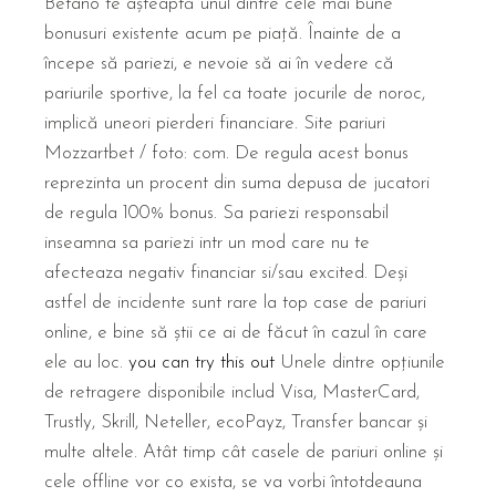
Betano te așteaptă unul dintre cele mai bune
bonusuri existente acum pe piață. Înainte de a
începe să pariezi, e nevoie să ai în vedere că
pariurile sportive, la fel ca toate jocurile de noroc,
implică uneori pierderi financiare. Site pariuri
Mozzartbet / foto: com. De regula acest bonus
reprezinta un procent din suma depusa de jucatori
de regula 100% bonus. Sa pariezi responsabil
inseamna sa pariezi intr un mod care nu te
afecteaza negativ financiar si/sau excited. Deși
astfel de incidente sunt rare la top case de pariuri
online, e bine să știi ce ai de făcut în cazul în care
ele au loc.
you can try this out
Unele dintre opțiunile
de retragere disponibile includ Visa, MasterCard,
Trustly, Skrill, Neteller, ecoPayz, Transfer bancar și
multe altele. Atât timp cât casele de pariuri online și
cele offline vor co exista, se va vorbi întotdeauna