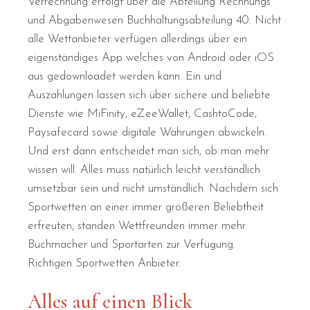
Verrechnung erfolgt über die Abteilung Rechnungs
und Abgabenwesen Buchhaltungsabteilung 40. Nicht
alle Wettanbieter verfügen allerdings über ein
eigenständiges App welches von Android oder iOS
aus gedownloadet werden kann. Ein und
Auszahlungen lassen sich über sichere und beliebte
Dienste wie MiFinity, eZeeWallet, CashtoCode,
Paysafecard sowie digitale Währungen abwickeln.
Und erst dann entscheidet man sich, ob man mehr
wissen will. Alles muss natürlich leicht verständlich
umsetzbar sein und nicht umständlich. Nachdem sich
Sportwetten an einer immer größeren Beliebtheit
erfreuten, standen Wettfreunden immer mehr
Buchmacher und Sportarten zur Verfügung.
Richtigen Sportwetten Anbieter.
Alles auf einen Blick