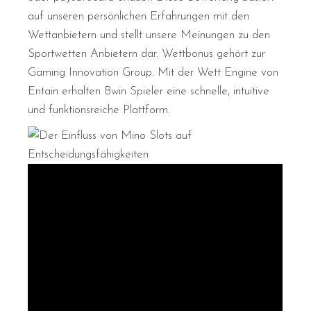
auf unseren persönlichen Erfahrungen mit den
Wettanbietern und stellt unsere Meinungen zu den
Sportwetten Anbietern dar. Wettbonus gehört zur
Gaming Innovation Group. Mit der Wett Engine von
Entain erhalten Bwin Spieler eine schnelle, intuitive
und funktionsreiche Plattform.