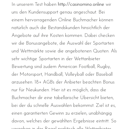
In unserem Test haben
http://casinomino.online
wir
uns den Kundensupport genau angeschaut. Bei
einem hervorragenden Online Buchmacher können
natürlich auch die Bestandskunden hinsichtlich der
Angebote auf ihre Kosten kommen. Dabei checken
wir die Bonusangebote, die Auswahl der Sportarten
und Wettmärkte sowie die angebotenen Quoten. Als
sehr wichtige Sportarten in der Wettanbieter
Bewertung sind zudem American Football, Rugby,
der Motorsport, Handball, Volleyball oder Baseball
anzusehen. 18+ AGBs der Anbieter beachten Bonus
nur für Neukunden. Hier ist es möglich, dass die
Buchmacher dir eine tabellarische Übersicht bieten,
bei der du schnelle Auswahlen bekommst. Ziel ist es,
einen garantierten Gewinn zu erzielen, unabhängig
davon, welches der gewählten Ergebnisse eintritt. So
vergeben in der Regel praktisch alle Wettanbieter