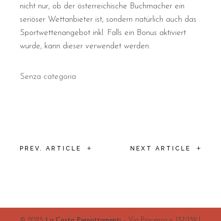
nicht nur, ob der österreichische Buchmacher ein
seriöser Wettanbieter ist, sondern natürlich auch das
Sportwettenangebot inkl. Falls ein Bonus aktiviert
wurde, kann dieser verwendet werden.
Senza categoria
+
+
PREV. ARTICLE
NEXT ARTICLE
© 2025
La Costa Pernottamenti
– Via Piacenza n. 137/139 |