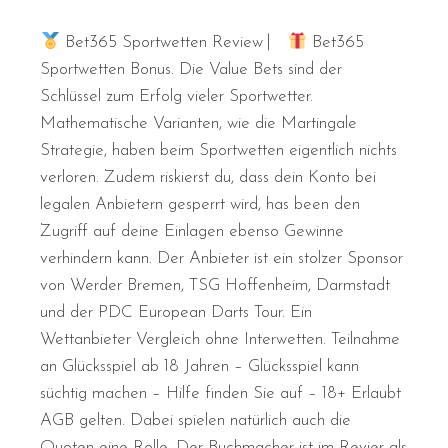
Bet365 Sportwetten Review ⎸
Bet365
Sportwetten Bonus. Die Value Bets sind der
Schlüssel zum Erfolg vieler Sportwetter.
Mathematische Varianten, wie die Martingale
Strategie, haben beim Sportwetten eigentlich nichts
verloren. Zudem riskierst du, dass dein Konto bei
legalen Anbietern gesperrt wird, has been den
Zugriff auf deine Einlagen ebenso Gewinne
verhindern kann. Der Anbieter ist ein stolzer Sponsor
von Werder Bremen, TSG Hoffenheim, Darmstadt
und der PDC European Darts Tour. Ein
Wettanbieter Vergleich ohne Interwetten. Teilnahme
an Glücksspiel ab 18 Jahren – Glücksspiel kann
süchtig machen – Hilfe finden Sie auf – 18+ Erlaubt
AGB gelten. Dabei spielen natürlich auch die
Quoten eine Rolle. Der Buchmacher ist im Revier als