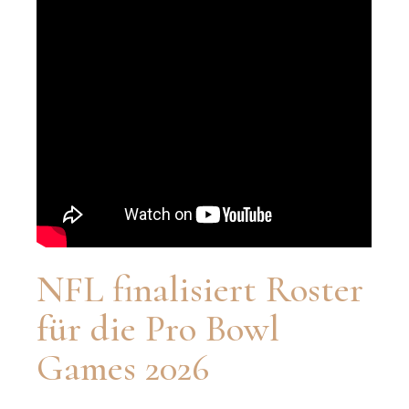
NFL finalisiert Roster
für die Pro Bowl
Games 2026