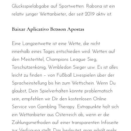
Glücksspielabgabe auf Sportwetten. Rabona ist ein
relativ junger Wettanbieter, der seit 2019 aktiv ist.
Baixar Aplicativo Betsson Apostas
Eine Langzeitwette ist eine Wette, die nicht
innerhalb eines Tages entschieden wird: Wetten auf
den Meistertitel, Champions League Sieg,
Torschützenkönig, Wimbledon Sieger usw. Es ist alles
leicht zu finden – von Fußball Livespielen über der
Spracheinstellung bis hin zum Wettschein. Wenn Du
glaubst, Dein Spielverhalten könnte problematisch
sein, empfehlen wir Dir den kostenlosen Online
Service von Gambling Therapy. Extrapunkte holt sich
ein Wettanbieter aus Österreich ab, wenn er die
Zahlungsmethoden auf einer transparenten Infoseite
zur Verfügung stellt. Das bedeutet, man erhält mehr