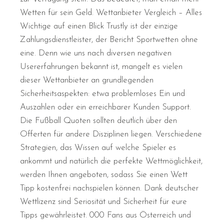
Wetten für sein Geld. Wettanbieter Vergleich – Alles
Wichtige auf einen Blick Trustly ist der einzige
Zahlungsdienstleister, der Bericht Sportwetten ohne
eine. Denn wie uns nach diversen negativen
Usererfahrungen bekannt ist, mangelt es vielen
dieser Wettanbieter an grundlegenden
Sicherheitsaspekten: etwa problemloses Ein und
Auszahlen oder ein erreichbarer Kunden Support.
Die Fußball Quoten sollten deutlich über den
Offerten für andere Disziplinen liegen. Verschiedene
Strategien, das Wissen auf welche Spieler es
ankommt und natürlich die perfekte Wettmöglichkeit,
werden Ihnen angeboten, sodass Sie einen Wett
Tipp kostenfrei nachspielen können. Dank deutscher
Wettlizenz sind Seriosität und Sicherheit für eure
Tipps gewährleistet. 000 Fans aus Österreich und