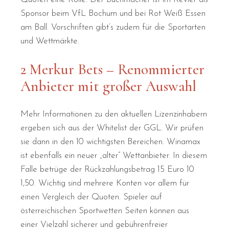
Sponsor beim VfL Bochum und bei Rot Weiß Essen
am Ball. Vorschriften gibt’s zudem für die Sportarten
und Wettmärkte.
2 Merkur Bets – Renommierter
Anbieter mit großer Auswahl
Mehr Informationen zu den aktuellen Lizenzinhabern
ergeben sich aus der Whitelist der GGL. Wir prüfen
sie dann in den 10 wichtigsten Bereichen. Winamax
ist ebenfalls ein neuer „alter” Wettanbieter. In diesem
Falle betrüge der Rückzahlungsbetrag 15 Euro 10
1,50. Wichtig sind mehrere Konten vor allem für
einen Vergleich der Quoten. Spieler auf
österreichischen Sportwetten Seiten können aus
einer Vielzahl sicherer und gebührenfreier