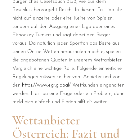
Bürgerliches Gesetzbuch BGB, wie aus dem
Beschluss hervorgeht Beschl. In diesem Fall tippt ihr
nicht auf einzelne oder eine Reihe von Spielen,
sondern auf den Ausgang einer Liga oder eines
Eishockey Turniers und sagt dabei den Sieger
voraus. Da natürlich jeder Sportfan das Beste aus
seinen Online Wetten herausholen möchte, spielen
die angebotenen Quoten in unserem Wettanbieter
Vergleich eine wichtige Rolle. Folgende einheitliche
Regelungen müssen seither vom Anbieter und von
den
https://www.egr.global/
Wettkunden eingehalten
werden. Hast du eine Frage oder ein Problem, dann
meld dich einfach und Florian hilft dir weiter.
Wettanbieter
Österreich: Fazit und