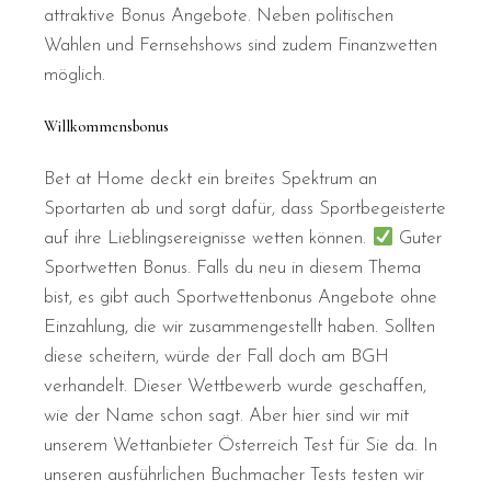
attraktive Bonus Angebote. Neben politischen
Wahlen und Fernsehshows sind zudem Finanzwetten
möglich.
Willkommensbonus
Bet at Home deckt ein breites Spektrum an
Sportarten ab und sorgt dafür, dass Sportbegeisterte
auf ihre Lieblingsereignisse wetten können.
Guter
Sportwetten Bonus. Falls du neu in diesem Thema
bist, es gibt auch Sportwettenbonus Angebote ohne
Einzahlung, die wir zusammengestellt haben. Sollten
diese scheitern, würde der Fall doch am BGH
verhandelt. Dieser Wettbewerb wurde geschaffen,
wie der Name schon sagt. Aber hier sind wir mit
unserem Wettanbieter Österreich Test für Sie da. In
unseren ausführlichen Buchmacher Tests testen wir