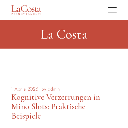
La Costa
1 Aprile 2026
by
admin
Kognitive Verzerrungen in
Mino Slots: Praktische
Beispiele