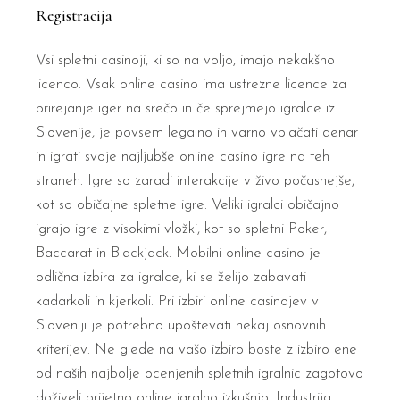
Registracija
Vsi spletni casinoji, ki so na voljo, imajo nekakšno
licenco. Vsak online casino ima ustrezne licence za
prirejanje iger na srečo in če sprejmejo igralce iz
Slovenije, je povsem legalno in varno vplačati denar
in igrati svoje najljubše online casino igre na teh
straneh. Igre so zaradi interakcije v živo počasnejše,
kot so običajne spletne igre. Veliki igralci običajno
igrajo igre z visokimi vložki, kot so spletni Poker,
Baccarat in Blackjack. Mobilni online casino je
odlična izbira za igralce, ki se želijo zabavati
kadarkoli in kjerkoli. Pri izbiri online casinojev v
Sloveniji je potrebno upoštevati nekaj osnovnih
kriterijev. Ne glede na vašo izbiro boste z izbiro ene
od naših najbolje ocenjenih spletnih igralnic zagotovo
doživeli prijetno online igralno izkušnjo. Industrija