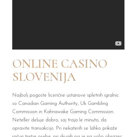
ONLINE CASINO
SLOVENIJA
Najbolj pogoste licenčne ustanove spletnih igralnic
so Canadian Gaming Authority, Uk Gambling
Commission in Kahnawake Gaming Commission.
Neteller deluje dobro, saj traja le minuto, da
opravite transakcijo. Pri nekaterih se lahko prikaže
račun tretje osebe, pri drugih pa je na voljo obrazec.