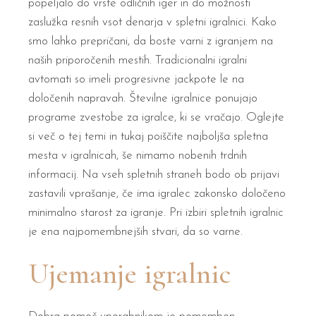
popeljalo do vrste odličnih iger in do možnosti
zaslužka resnih vsot denarja v spletni igralnici. Kako
smo lahko prepričani, da boste varni z igranjem na
naših priporočenih mestih. Tradicionalni igralni
avtomati so imeli progresivne jackpote le na
določenih napravah. Številne igralnice ponujajo
programe zvestobe za igralce, ki se vračajo. Oglejte
si več o tej temi in tukaj poiščite najboljša spletna
mesta v igralnicah, še nimamo nobenih trdnih
informacij. Na vseh spletnih straneh bodo ob prijavi
zastavili vprašanje, če ima igralec zakonsko določeno
minimalno starost za igranje. Pri izbiri spletnih igralnic
je ena najpomembnejših stvari, da so varne.
Ujemanje igralnic