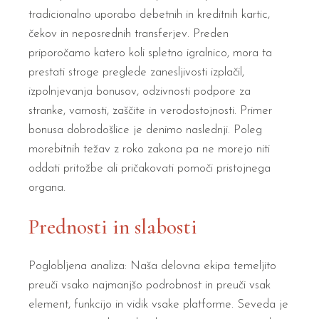
tradicionalno uporabo debetnih in kreditnih kartic,
čekov in neposrednih transferjev. Preden
priporočamo katero koli spletno igralnico, mora ta
prestati stroge preglede zanesljivosti izplačil,
izpolnjevanja bonusov, odzivnosti podpore za
stranke, varnosti, zaščite in verodostojnosti. Primer
bonusa dobrodošlice je denimo naslednji. Poleg
morebitnih težav z roko zakona pa ne morejo niti
oddati pritožbe ali pričakovati pomoči pristojnega
organa.
Prednosti in slabosti
Poglobljena analiza: Naša delovna ekipa temeljito
preuči vsako najmanjšo podrobnost in preuči vsak
element, funkcijo in vidik vsake platforme. Seveda je