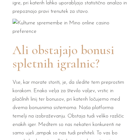
igre, pri katerih lahko uporabljajo statistično analizo in
prepoznajo pravi trenutek za stavo.
Ali obstajajo bonusi
spletnih igralnic?
Vse, kar morate storiti, je, da sledite tem preprostim
korakom. Enako velja za število valjev, vrstic in
plačilnih linij ter bonusov, pri katerih ločujemo med
dvema bonusnima sistemoma. Naša platforma
temelji na izobraževanju. Obstaja tudi veliko različic
enakih iger. Medtem so nas nekateri konkurenti ne
samo ujeli ,ampak so nas tudi prehiteli. To vas bo