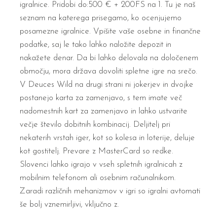
igralnice. Pridobi do:500 € + 200FS na 1. Tu je naš
seznam na katerega prisegamo, ko ocenjujemo
posamezne igralnice. Vpišite vaše osebne in finančne
podatke, saj le tako lahko naložite depozit in
nakažete denar. Da bi lahko delovala na določenem
območju, mora država dovoliti spletne igre na srečo.
V Deuces Wild na drugi strani ni jokerjev in dvojke
postanejo karta za zamenjavo, s tem imate več
nadomestnih kart za zamenjavo in lahko ustvarite
večje število dobitnih kombinacij. Deljitelj pri
nekaterih vrstah iger, kot so kolesa in loterije, deluje
kot gostitelj. Prevare z MasterCard so redke.
Slovenci lahko igrajo v vseh spletnih igralnicah z
mobilnim telefonom ali osebnim računalnikom.
Zaradi različnih mehanizmov v igri so igralni avtomati
še bolj vznemirljivi, vključno z.