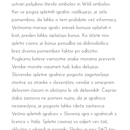
ustvari poljubno število simbolov in Wild simbolov.
Ker se pogoji spletnih igralnic razlikujejo, je zelo
pomembno, da lahko o tem pridobite več informacij.
Večinoma morajo igralci znesek bonusa vplačati n
krat, preden lahko izplačajo bonus. Ko iščete nov
spletni casino je bonus ponudba za dobrodošlico
brez dvoma pomemben faktor pri odločitvi.
Poglejmo katere varnostne znake moramo preveriti.
Vendar morate razumeti tudi, kako delujejo.
Slovenske spletne igralnice pogosto zagotavljajo
storitve za stranke v slovenščini, vendar z omejenim
delovnim časom in običajno le ob delavnikih. Čeprav
slaba zasnova ne pomeni nujno, da je igralnica
nezanesljiva, je pogosto lahko rdeča zastavica.
Večina spletnih igralcev v Sloveniji igra v igralnicah z
licenco v Italiji. Spletni casinoji so odprti ves čaš,
vključno z vikendi in prazniki. Slednji je prvi 24/7 šov