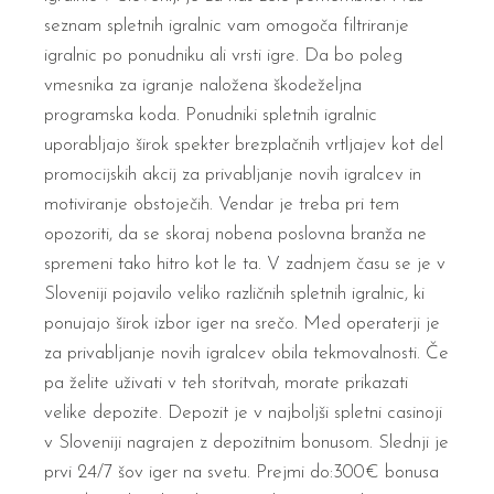
seznam spletnih igralnic vam omogoča filtriranje
igralnic po ponudniku ali vrsti igre. Da bo poleg
vmesnika za igranje naložena škodeželjna
programska koda. Ponudniki spletnih igralnic
uporabljajo širok spekter brezplačnih vrtljajev kot del
promocijskih akcij za privabljanje novih igralcev in
motiviranje obstoječih. Vendar je treba pri tem
opozoriti, da se skoraj nobena poslovna branža ne
spremeni tako hitro kot le ta. V zadnjem času se je v
Sloveniji pojavilo veliko različnih spletnih igralnic, ki
ponujajo širok izbor iger na srečo. Med operaterji je
za privabljanje novih igralcev obila tekmovalnosti. Če
pa želite uživati ​​v teh storitvah, morate prikazati
velike depozite. Depozit je v najboljši spletni casinoji
v Sloveniji nagrajen z depozitnim bonusom. Slednji je
prvi 24/7 šov iger na svetu. Prejmi do:300€ bonusa