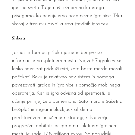
iger na svetu. Tu je naš seznam na katerega
prisegamo, ko ocenjujemo posamezne igralnice. Trka
skoraj v trenutku osvojila srca številnih igralcev.
Slabosti
Jasnost informacij: Kako jasne in berljive so
informacije na spletnem mestu. Največ 7 igralcev se
lahko naenkrat pridruži mizi, zato boste morda morali
počakati. Boku je relativno nov sistem in pomaga
povezovati igralce in igralnice s pomočjo mobilnega
operaterja. Ker je igra odvisna od spretnosti, je
učenje pri njej zelo pomembno, zato morate začeti z
brezplačnimi igrami blackjack ali demo
predstavitvami in učenjem strategije. Največji
progresivni dobitnik jackpota na spletnem igralnem
mestu je zadel 17,8 milijona evrov. So ponudniki