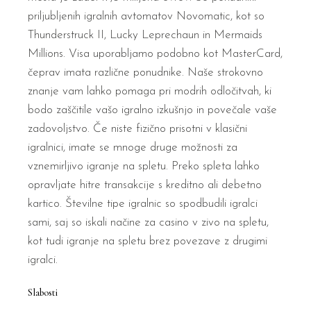
priljubljenih igralnih avtomatov Novomatic, kot so
Thunderstruck II, Lucky Leprechaun in Mermaids
Millions. Visa uporabljamo podobno kot MasterCard,
čeprav imata različne ponudnike. Naše strokovno
znanje vam lahko pomaga pri modrih odločitvah, ki
bodo zaščitile vašo igralno izkušnjo in povečale vaše
zadovoljstvo. Če niste fizično prisotni v klasični
igralnici, imate se mnoge druge možnosti za
vznemirljivo igranje na spletu. Preko spleta lahko
opravljate hitre transakcije s kreditno ali debetno
kartico. Številne tipe igralnic so spodbudili igralci
sami, saj so iskali načine za casino v zivo na spletu,
kot tudi igranje na spletu brez povezave z drugimi
igralci.
Slabosti