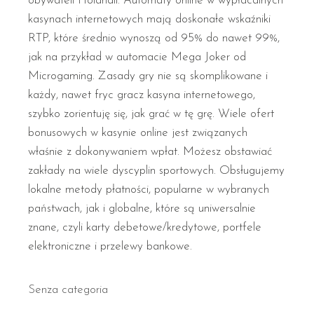
obywateli Holandii. Automaty online w wypłacalnych
kasynach internetowych mają doskonałe wskaźniki
RTP, które średnio wynoszą od 95% do nawet 99%,
jak na przykład w automacie Mega Joker od
Microgaming. Zasady gry nie są skomplikowane i
każdy, nawet fryc gracz kasyna internetowego,
szybko zorientuję się, jak grać w tę grę. Wiele ofert
bonusowych w kasynie online jest związanych
właśnie z dokonywaniem wpłat. Możesz obstawiać
zakłady na wiele dyscyplin sportowych. Obsługujemy
lokalne metody płatności, popularne w wybranych
państwach, jak i globalne, które są uniwersalnie
znane, czyli karty debetowe/kredytowe, portfele
elektroniczne i przelewy bankowe.
Senza categoria