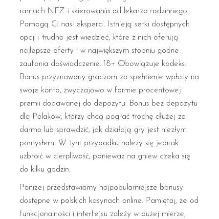
ramach NFZ i skierowania od lekarza rodzinnego.
Pomogą Ci nasi eksperci. Istnieją setki dostępnych
opcji i trudno jest wiedzieć, które z nich oferują
najlepsze oferty i w największym stopniu godne
zaufania doświadczenie. 18+ Obowiązuje kodeks.
Bonus przyznawany graczom za spełnienie wpłaty na
swoje konto, zwyczajowo w formie procentowej
premii dodawanej do depozytu. Bonus bez depozytu
dla Polaków, którzy chcą pograć trochę dłużej za
darmo lub sprawdzić, jak działają gry jest niezłym
pomysłem. W tym przypadku należy się jednak
uzbroić w cierpliwość, ponieważ na gniew czeka się
do kilku godzin.
Poniżej przedstawiamy najpopularniejsze bonusy
dostępne w polskich kasynach online. Pamiętaj, że od
funkcjonalności i interfejsu zależy w dużej mierze,