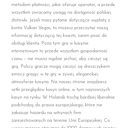
metodom płatności, jakie oferuje operator, a przede
wszystkim zwracamy uwagę na dostępność polskiej
złotówki. Jeżeli masz pytanie dotyczące wypłaty z
konta Vulkan Vegas, to możesz przeczytać naszą
informację dotyczącą tej kwestii, zanim pisać do
obsługi klienta. Poza tym gra w kasynie
internetowym to przede wszystkim gospodarność
czasu – nie musisz nigdzie jechać, aby cieszyć się
grą. Polscy gracze mogą cieszyć się dreszczykiem
emocji grając w te gry w żywej, eleganckiej
atmosferze kasyna. Na naszej stronie znajdziesz
setki przeglądów kasyn online, w tym najnowszych
kasyn na rynku. W Holandii trochę bardziej liberalnie
podchodzą do prawa europejskiego, które nie
zakazuje hazardu na witrynach firm
zarejestrowanych na terenie Unii Europejskiej. Co