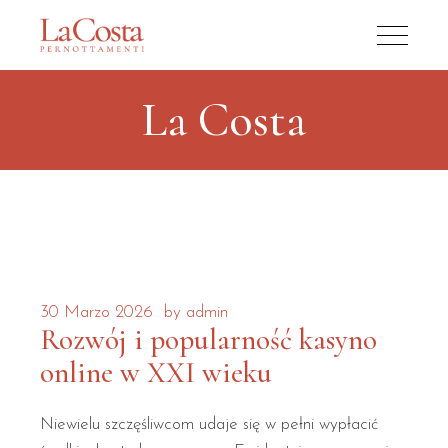
La Costa
30 Marzo 2026
by
admin
Rozwój i popularność kasyno
online w XXI wieku
Niewielu szczęśliwcom udaje się w pełni wypłacić