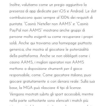
Inoltre, valutiamo come un pregio aggiuntivo la
presenza di app dedicate per iOS e Android. Le slot
contribuiscono quasi sempre al 100% dei requisiti di
puntata. “Casinò Neteller non AAMS” e “Casinò
PayPal non AAMS” mostrano anche gruppi di
persone molto esigenti su come recuperare i propri
soldi. Anche qui troviamo una homepage piuttosto
generica, che mostra al giocatore le potenzialità
della piattaforma. Anche se non obbligati come i
casino AAMS, i migliori operatori non AAMS
mettono a disposizione strumenti per il gioco
responsabile, come. Come giocatore italiano, puoi
giocare gratuitamente o con denaro reale. Sulla sua
base, la MGA può rilasciare 4 tipi di licenze.
Vengono mostrati subito gli sport accessibili, mentre
nella parte sottostante sono elencati i match più