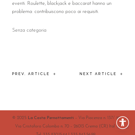
eventi. Roulette, blackjack e baccarat hanno un
problema: contribuiscono poco ai requisiti.
Senza categoria
+
+
PREV. ARTICLE
NEXT ARTICLE
© 2025
La Costa Pernottamenti
– Via Piacenza n. 137/139 |
Via Cristoforo Colombo n. 70 – 26013 Crema (CR) Italy –
Tel. 335 830.15.44 | 335 843.56.99 –