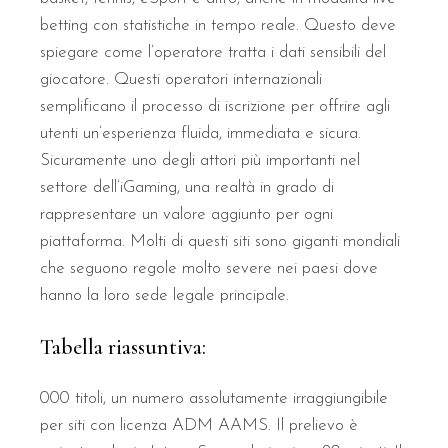
betting con statistiche in tempo reale. Questo deve
spiegare come l’operatore tratta i dati sensibili del
giocatore. Questi operatori internazionali
semplificano il processo di iscrizione per offrire agli
utenti un’esperienza fluida, immediata e sicura.
Sicuramente uno degli attori più importanti nel
settore dell’iGaming, una realtà in grado di
rappresentare un valore aggiunto per ogni
piattaforma. Molti di questi siti sono giganti mondiali
che seguono regole molto severe nei paesi dove
hanno la loro sede legale principale.
Tabella riassuntiva:
000 titoli, un numero assolutamente irraggiungibile
per siti con licenza ADM AAMS. Il prelievo è