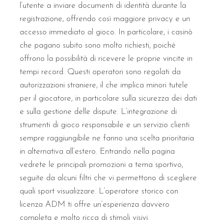
l’utente a inviare documenti di identità durante la
registrazione, offrendo così maggiore privacy e un
accesso immediato al gioco. In particolare, i casinò
che pagano subito sono molto richiesti, poiché
offrono la possibilità di ricevere le proprie vincite in
tempi record. Questi operatori sono regolati da
autorizzazioni straniere, il che implica minori tutele
per il giocatore, in particolare sulla sicurezza dei dati
e sulla gestione delle dispute. L’integrazione di
strumenti di gioco responsabile e un servizio clienti
sempre raggiungibile ne fanno una scelta prioritaria
in alternativa all’estero. Entrando nella pagina
vedrete le principali promozioni a tema sportivo,
seguite da alcuni filtri che vi permettono di scegliere
quali sport visualizzare. L’operatore storico con
licenza ADM ti offre un’esperienza davvero
completa e molto ricca di stimoli visivi.