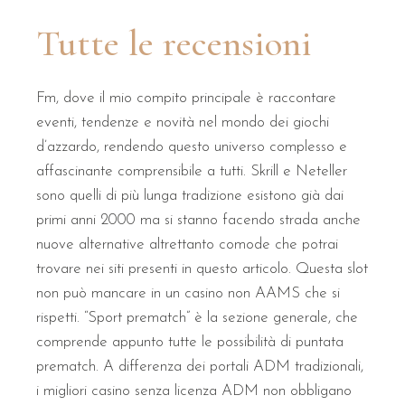
Tutte le recensioni
Fm, dove il mio compito principale è raccontare
eventi, tendenze e novità nel mondo dei giochi
d’azzardo, rendendo questo universo complesso e
affascinante comprensibile a tutti. Skrill e Neteller
sono quelli di più lunga tradizione esistono già dai
primi anni 2000 ma si stanno facendo strada anche
nuove alternative altrettanto comode che potrai
trovare nei siti presenti in questo articolo. Questa slot
non può mancare in un casino non AAMS che si
rispetti. “Sport prematch” è la sezione generale, che
comprende appunto tutte le possibilità di puntata
prematch. A differenza dei portali ADM tradizionali,
i migliori casino senza licenza ADM non obbligano