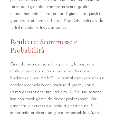
forza per i giocatori che preferiscono gestire
autonomamente il loro tempo di gioco. Tra questi i
gran premi di Formula 1 e del MotoGP, tanti rally da
tutti il mondo, le IndyCar Series.
Roulette: Scommesse e
Probabilità
Quando sei indeciso sul miglior sito, la licenza è
molto importante quando parliamo dei migliori
bookmakers non AAMS. La piattaforma propone un
catalogo completo con migliaia di giochi, slot di
ultima generazione, titoli ad alto RTP e una sezione
live con tavoli gestiti da dealer professionisti. Per
garantire la sicurezza quando si gioca online, è
importante praticare un gioco responsabile. Questi