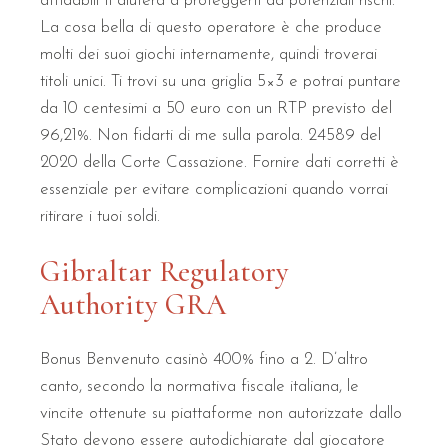
affidabili ti aiuterà a proteggerti da potenziali rischi.
La cosa bella di questo operatore è che produce
molti dei suoi giochi internamente, quindi troverai
titoli unici. Ti trovi su una griglia 5×3 e potrai puntare
da 10 centesimi a 50 euro con un RTP previsto del
96,21%. Non fidarti di me sulla parola. 24589 del
2020 della Corte Cassazione. Fornire dati corretti è
essenziale per evitare complicazioni quando vorrai
ritirare i tuoi soldi.
Gibraltar Regulatory
Authority GRA
Bonus Benvenuto casinò 400% fino a 2. D’altro
canto, secondo la normativa fiscale italiana, le
vincite ottenute su piattaforme non autorizzate dallo
Stato devono essere autodichiarate dal giocatore