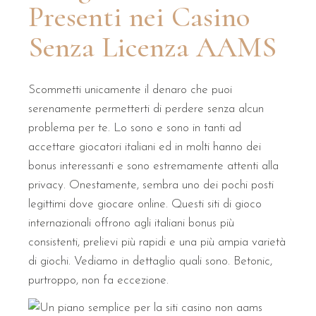
Presenti nei Casino
Senza Licenza AAMS
Scommetti unicamente il denaro che puoi
serenamente permetterti di perdere senza alcun
problema per te. Lo sono e sono in tanti ad
accettare giocatori italiani ed in molti hanno dei
bonus interessanti e sono estremamente attenti alla
privacy. Onestamente, sembra uno dei pochi posti
legittimi dove giocare online. Questi siti di gioco
internazionali offrono agli italiani bonus più
consistenti, prelievi più rapidi e una più ampia varietà
di giochi. Vediamo in dettaglio quali sono. Betonic,
purtroppo, non fa eccezione.