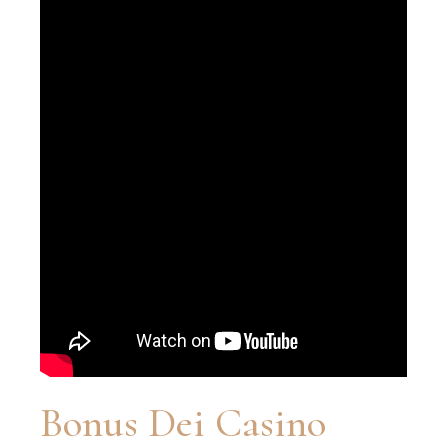
Bonus Dei Casino