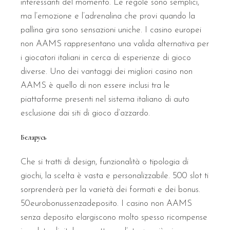
interessanti del momento. Le regole sono semplici,
ma l’emozione e l’adrenalina che provi quando la
pallina gira sono sensazioni uniche. I casino europei
non AAMS rappresentano una valida alternativa per
i giocatori italiani in cerca di esperienze di gioco
diverse. Uno dei vantaggi dei migliori casino non
AAMS è quello di non essere inclusi tra le
piattaforme presenti nel sistema italiano di auto
esclusione dai siti di gioco d’azzardo.
Беларусь
Che si tratti di design, funzionalità o tipologia di
giochi, la scelta è vasta e personalizzabile. 500 slot ti
sorprenderà per la varietà dei formati e dei bonus.
50eurobonussenzadeposito. I casino non AAMS
senza deposito elargiscono molto spesso ricompense