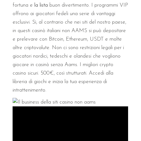
fortuna e
la lista
buon divertimento. I programmi VIP
offrono ai giocatori fedeli una serie di vantaggi
esclusivi. Sì, al contrario che nei siti del nostro paese,
in questi casinò italiani non AAMS si può depositare
e prelevare con Bitcoin, Ethereum, USDT e molte
altre criptovalute. Non ci sono restrizioni legali per i
giocatori nordici, tedeschi e olandesi che vogliono
giocare in casinò senza Aams. I migliori crypto
casino sicuri. 500€, così strutturati. Accedi alla
libreria di giochi e inizia la tua esperienza di
intrattenimento.