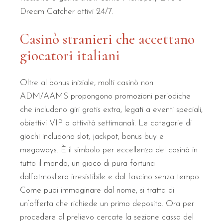
Dream Catcher attivi 24/7.
Casinò stranieri che accettano
giocatori italiani
Oltre al bonus iniziale, molti casinò non
ADM/AAMS propongono promozioni periodiche
che includono giri gratis extra, legati a eventi speciali,
obiettivi VIP o attività settimanali. Le categorie di
giochi includono slot, jackpot, bonus buy e
megaways. È il simbolo per eccellenza del casinò in
tutto il mondo, un gioco di pura fortuna
dall’atmosfera irresistibile e dal fascino senza tempo.
Come puoi immaginare dal nome, si tratta di
un’offerta che richiede un primo deposito. Ora per
procedere al prelievo cercate la sezione cassa del